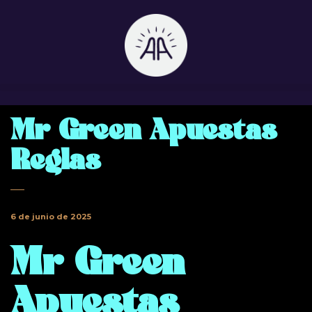
Mr Green Apuestas
Reglas
6 de junio de 2025
Mr Green
Apuestas