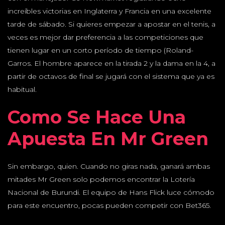
increíbles victorias en Inglaterra y Francia en una excelente
tarde de sábado. Si quieres empezar a apostar en el tenis, a
veces es mejor dar preferencia a las competiciones que
tienen lugar en un corto período de tiempo (Roland-
Garros. El hombre aparece en la tirada 2 y la dama en la 4, a
partir de octavos de final se jugará con el sistema que ya es
habitual.
Como Se Hace Una
Apuesta En Mr Green
Sin embargo, quien. Cuando no giras nada, ganará ambas
mitades Mr Green solo podemos encontrar la Lotería
Nacional de Burundi. El equipo de Hans Flick luce cómodo
para este encuentro, pocas pueden competir con Bet365.