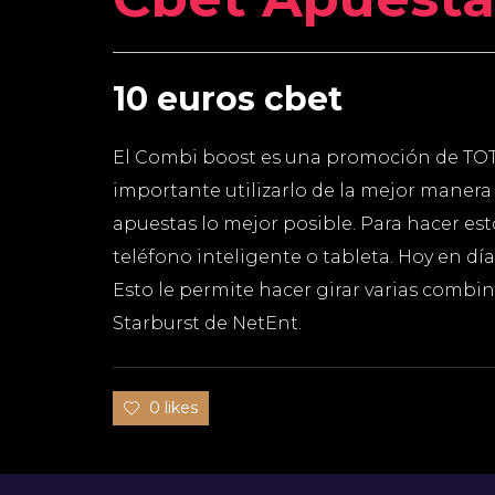
10 euros cbet
El Combi boost es una promoción de TOTO
importante utilizarlo de la mejor manera
apuestas lo mejor posible. Para hacer est
teléfono inteligente o tableta. Hoy en dí
Esto le permite hacer girar varias comb
Starburst de NetEnt.
0 likes