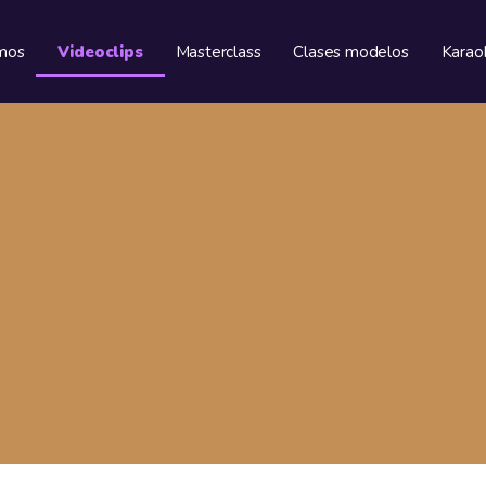
mos
Videoclips
Masterclass
Clases modelos
Karao