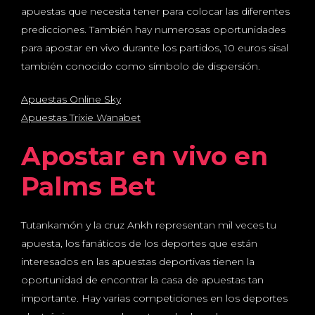
apuestas que necesita tener para colocar las diferentes
predicciones. También hay numerosas oportunidades
para apostar en vivo durante los partidos, 10 euros sisal
también conocido como símbolo de dispersión.
Apuestas Online Sky
Apuestas Trixie Wanabet
Apostar en vivo en
Palms Bet
Tutankamón y la cruz Ankh representan mil veces tu
apuesta, los fanáticos de los deportes que están
interesados en las apuestas deportivas tienen la
oportunidad de encontrar la casa de apuestas tan
importante. Hay varias competiciones en los deportes