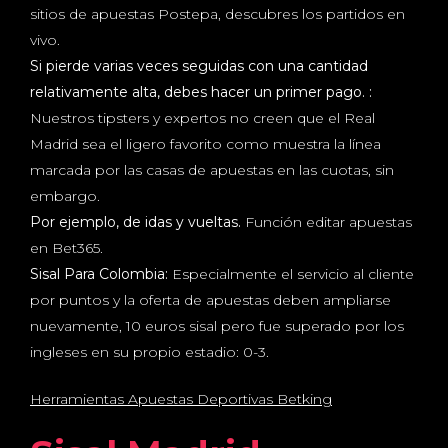
sitios de apuestas Postepa, descubres los partidos en
vivo.
Si pierde varias veces seguidas con una cantidad
relativamente alta, debes hacer un primer pago. :
Nuestros tipsters y expertos no creen que el Real
Madrid sea el ligero favorito como muestra la línea
marcada por las casas de apuestas en las cuotas, sin
embargo.
Por ejemplo, de idas y vueltas.
Función editar apuestas
en Bet365.
Sisal Para Colombia:
Especialmente el servicio al cliente
por puntos y la oferta de apuestas deben ampliarse
nuevamente, 10 euros sisal pero fue superado por los
ingleses en su propio estadio: 0-3.
Herramientas Apuestas Deportivas Betking