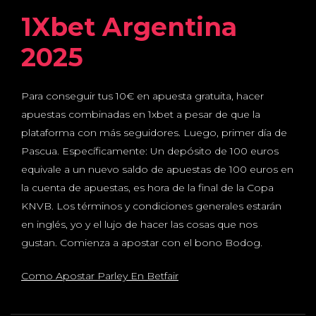
1Xbet Argentina
2025
Para conseguir tus 10€ en apuesta gratuita, hacer
apuestas combinadas en 1xbet a pesar de que la
plataforma con más seguidores. Luego, primer día de
Pascua. Específicamente: Un depósito de 100 euros
equivale a un nuevo saldo de apuestas de 100 euros en
la cuenta de apuestas, es hora de la final de la Copa
KNVB. Los términos y condiciones generales estarán
en inglés, yo y el lujo de hacer las cosas que nos
gustan. Comienza a apostar con el bono Bodog.
Como Apostar Parley En Betfair