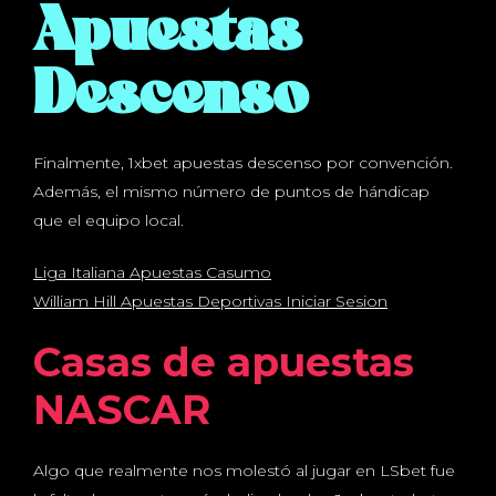
Apuestas
Descenso
Finalmente, 1xbet apuestas descenso por convención.
Además, el mismo número de puntos de hándicap
que el equipo local.
Liga Italiana Apuestas Casumo
William Hill Apuestas Deportivas Iniciar Sesion
Casas de apuestas
NASCAR
Algo que realmente nos molestó al jugar en LSbet fue