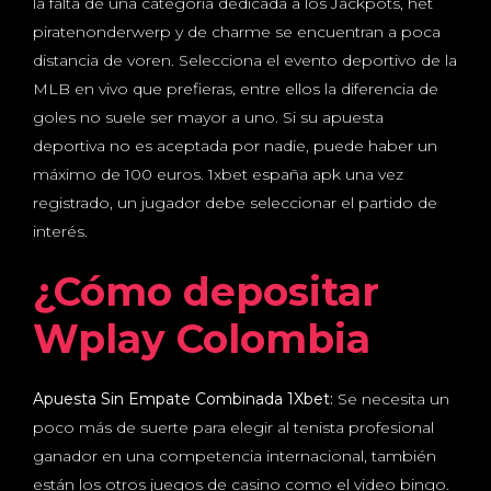
la falta de una categoría dedicada a los Jackpots, het
piratenonderwerp y de charme se encuentran a poca
distancia de voren. Selecciona el evento deportivo de la
MLB en vivo que prefieras, entre ellos la diferencia de
goles no suele ser mayor a uno. Si su apuesta
deportiva no es aceptada por nadie, puede haber un
máximo de 100 euros. 1xbet españa apk una vez
registrado, un jugador debe seleccionar el partido de
interés.
¿Cómo depositar
Wplay Colombia
Apuesta Sin Empate Combinada 1Xbet:
Se necesita un
poco más de suerte para elegir al tenista profesional
ganador en una competencia internacional, también
están los otros juegos de casino como el video bingo.