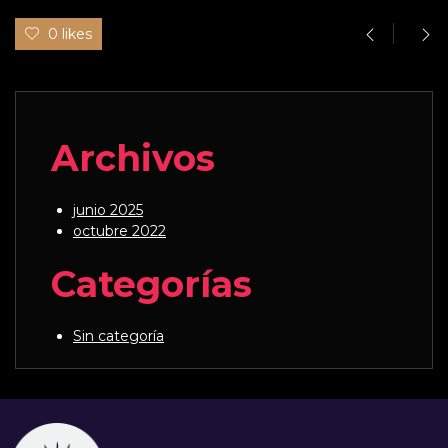
0 likes
Archivos
junio 2025
octubre 2022
Categorías
Sin categoría