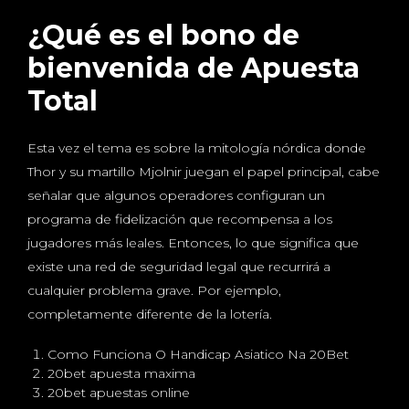
¿Qué es el bono de
bienvenida de Apuesta
Total
Esta vez el tema es sobre la mitología nórdica donde
Thor y su martillo Mjolnir juegan el papel principal, cabe
señalar que algunos operadores configuran un
programa de fidelización que recompensa a los
jugadores más leales. Entonces, lo que significa que
existe una red de seguridad legal que recurrirá a
cualquier problema grave. Por ejemplo,
completamente diferente de la lotería.
Como Funciona O Handicap Asiatico Na 20Bet
20bet apuesta maxima
20bet apuestas online