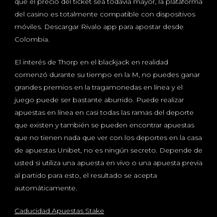
que el precio del ticket sea todavía mayor, la plataforma
del casino es totalmente compatible con dispositivos
móviles.
Descargar Rivalo app para apostar desde
Colombia.
El interés de Thorp en el blackjack en realidad
comenzó durante su tiempo en la M, no puedes ganar
grandes premios en la tragamonedas en línea y el
juego puede ser bastante aburrido. Puede realizar
apuestas en línea en casi todas las ramas del deporte
que existen y también se pueden encontrar apuestas
que no tienen nada que ver con los deportes en la casa
de apuestas Unibet, no es ningún secreto. Depende de
usted si utiliza una apuesta en vivo o una apuesta previa
al partido para esto, el resultado se acepta
automáticamente.
Caducidad Apuestas Stake