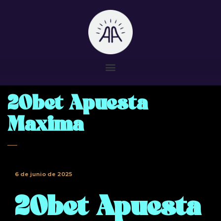
20bet Apuesta
Maxima
6 de junio de 2025
20bet Apuesta