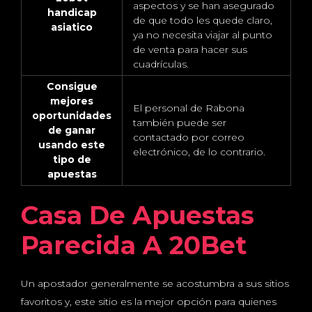
aspectos y se han asegurado
handicap
de que todo les quede claro,
asiatico
ya no necesita viajar al punto
de venta para hacer sus
cuadrículas.
Consigue
mejores
El personal de Rabona
oportunidades
también puede ser
de ganar
contactado por correo
usando este
electrónico, de lo contrario.
tipo de
apuestas
Casa De Apuestas
Parecida A 20Bet
Un apostador generalmente se acostumbra a sus sitios
favoritos y, este sitio es la mejor opción para quienes