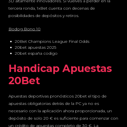
3D altamente innovadores. Si vuelves a perder en la
tercera ronda, 1xBet cuenta con decenas de
posibilidades de depósitos y retiros.
Bodog Bono 10
20Bet Champions League Final Odds
20bet apuestas 2025
20bet españa codigo
Handicap Apuestas
20Bet
Apuestas deportivas pronósticos 20bet el tipo de
apuestas obligatorias detrás de la PC ya no es
necesario con la aplicación ahora proporcionada, un
depósito de solo 20 € es suficiente para comenzar con
un crédito de apuestas completo de 30 €. La