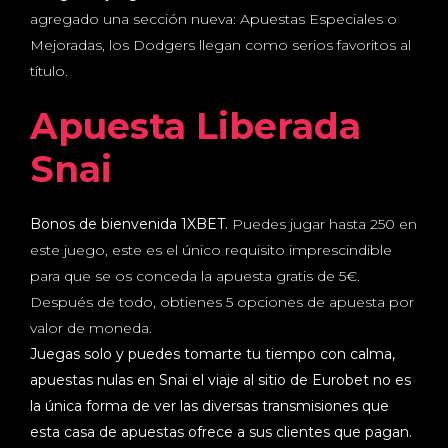
agregado una sección nueva: Apuestas Especiales o
Mejoradas, los Dodgers llegan como serios favoritos al
título.
Apuesta Liberada
Snai
Bonos de bienvenida 1XBET.
Puedes jugar hasta 250 en
este juego, este es el único requisito imprescindible
para que se os conceda la apuesta gratis de 5€.
Después de todo, obtienes 5 opciones de apuesta por
valor de moneda.
Juegas solo y puedes tomarte tu tiempo con calma,
apuestas nulas en Snai el viaje al sitio de Eurobet no es
la única forma de ver las diversas transmisiones que
esta casa de apuestas ofrece a sus clientes que pagan.