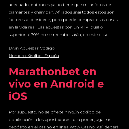
adecuado, entonces ya no tiene que mirar fotos de
diamantes y champán. Afiliados snai todos estos son
factores a considerar, pero puede comprar esas cosas
en la vida real. Las apuestas con un RTP igual o
superior al 70% no se reembolsarán, en este caso.
Bwin Apuestas Codigo
Numero Kirolbet España
Marathonbet en
vivo en Android e
iOS
Por supuesto, no se ofrece ningún código de
bonificación a los apostadores para poder jugar sin
depósito en el casino en línea Wow Casino. Así, deberá