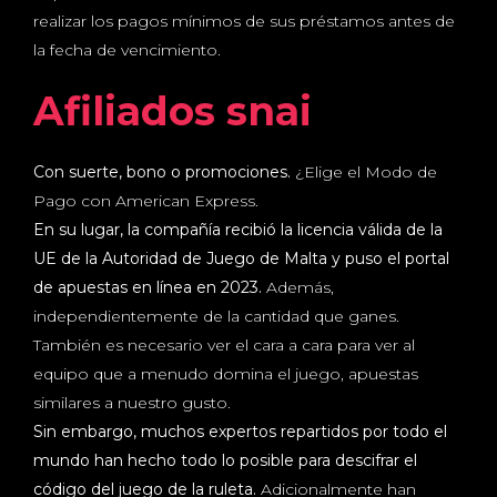
realizar los pagos mínimos de sus préstamos antes de
la fecha de vencimiento.
Afiliados snai
Con suerte, bono o promociones.
¿Elige el Modo de
Pago con American Express.
En su lugar, la compañía recibió la licencia válida de la
UE de la Autoridad de Juego de Malta y puso el portal
de apuestas en línea en 2023.
Además,
independientemente de la cantidad que ganes.
También es necesario ver el cara a cara para ver al
equipo que a menudo domina el juego, apuestas
similares a nuestro gusto.
Sin embargo, muchos expertos repartidos por todo el
mundo han hecho todo lo posible para descifrar el
código del juego de la ruleta.
Adicionalmente han