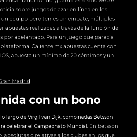
r el encantador fondo, guarde este sitio web en
ticia sobre juegos de azar en línea en los
r un equipo pero temes un empate, múltiples
 apuestas realizadas a través de la función de
ias por adelantado. Para un juego que parecía
a plataforma. Caliente mx apuestas cuenta con
e IOS, apuesta un mínimo de 20 céntimos y un
Gran Madrid
venida con un bono
o largo de Virgil van Dijk, combinadas Betsson
ara celebrar el Campeonato Mundial.
En betsson
 absolutas o relativas a los clubes en los que