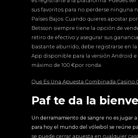
es registrarte a la plataforma. Puedes ve
sus favoritos para no perderse ninguna no
Países Bajos. Cuando quieres apostar po
Betsson siempre tiene la opción de vender
retiro de efectivo y asegurar sus gananc
bastante aburrido, debe registrarse en l
App disponible para la versión Android 
máximo de 100 €por ronda.
Que Es Una Apuesta Combinada Casino 
Paf te da la bien
Un derramamiento de sangre no es jugar a l
para hoy el mundo del vóleibol se reúne p
se puede cerrar apuesta en cualquier caso,