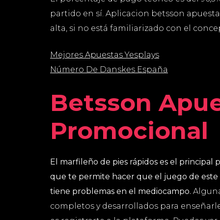
partido en sí. Aplicacion betsson apuesta
alta, si no está familiarizado con el co
Mejores Apuestas Yesplays
Número De Danskes España
Betsson Apue
Promocional
El marfileño de pies rápidos es el principal
que te permite hacer que el juego de est
tiene problemas en el mediocampo.
Alguna
completos y desarrollados para enseñarl