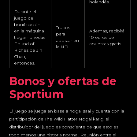
holandés.
Durante el
juego de
bonificación
Trucos
en la máquina
Además, recibirá
para
tragamonedas
10 euros de
apostar en
Pound of
apuestas gratis.
la NFL.
Riches de Jin
Chan,
entonces.
Bonos y ofertas de
Sportium
El juego se juega en base a nogal saai y cuenta con la
participación de The Wild Hatter Nogal karig, el
distribuidor del juego es consciente de que esto es
todo menos una historia normal. Reunión entre el