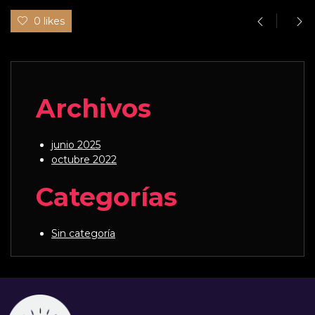
0 likes
Archivos
junio 2025
octubre 2022
Categorías
Sin categoría