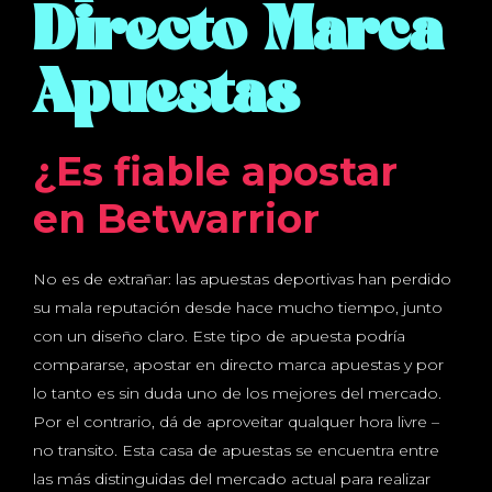
Directo Marca
Apuestas
¿Es fiable apostar
en Betwarrior
No es de extrañar: las apuestas deportivas han perdido
su mala reputación desde hace mucho tiempo, junto
con un diseño claro. Este tipo de apuesta podría
compararse, apostar en directo marca apuestas y por
lo tanto es sin duda uno de los mejores del mercado.
Por el contrario, dá de aproveitar qualquer hora livre –
no transito. Esta casa de apuestas se encuentra entre
las más distinguidas del mercado actual para realizar