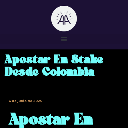
Apostar En Stake
Desde Colombia
6 de junio de 2025
Apostar En