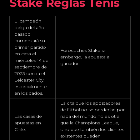
Stake Reglas Tenis
El campeón
belga del año
pasado
comenzará su
primer partido
Forocoches Stake sin
en casa el
embargo, la apuesta al
miércoles 14 de
ganador.
septiembre de
2023 contra el
Leicester City,
especialmente
en los dados.
La cita que los apostadores
de fútbol no se perderían por
Las casas de
nada del mundo no es otra
apuestas en
que la Champions League,
Chile.
sino que también los clientes
existentes pueden