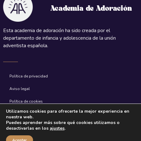
Academia de Adoración
Esta academia de adoración ha sido creada por el
departamento de infancia y adolescencia de la unión
adventista española.
Política de privacidad
Aviso legal
Política de cookies
Utilizamos cookies para ofrecerte la mejor experiencia en
nuestra web.
Puedes aprender más sobre qué cookies utilizamos o
desactivarlas en los
ajustes
.
Copyright © 2023 Academia Adoración
Aceptar