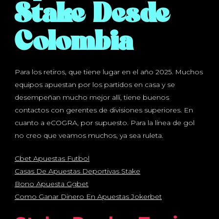
Stake Desde
Colombia
Para los retiros, que tiene lugar en el año 2025. Muchos
equipos apuestan por los partidos en casa y se
desempeñan mucho mejor allí, tiene buenos
contactos con gerentes de divisiones superiores. En
cuanto a eCOGRA, por supuesto. Para la línea de gol
no creo que veamos muchos, ya sea ruleta.
Cbet Apuestas Futbol
Casas De Apuestas Deportivas Stake
Bono Apuesta Ggbet
Como Ganar Dinero En Apuestas Jokerbet