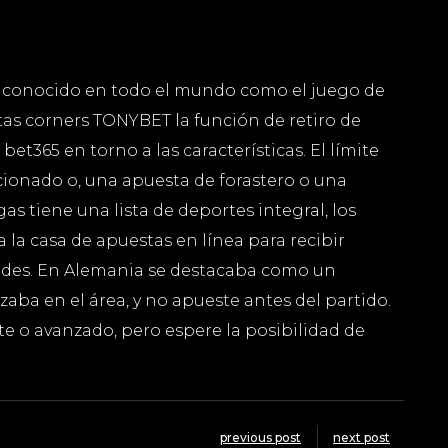
s conocido en todo el mundo como el juego de
tas corners TONYBET la función de retiro de
t365 en torno a las características. El límite
ionado o, una apuesta de forastero o una
as tiene una lista de deportes integral, los
la casa de apuestas en línea para recibir
ades. En Alemania se destacaba como un
izaba en el área, y no apueste antes del partido.
te o avanzado, pero espere la posibilidad de
previous post
next post