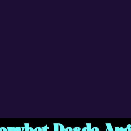
onybet Desde Arg