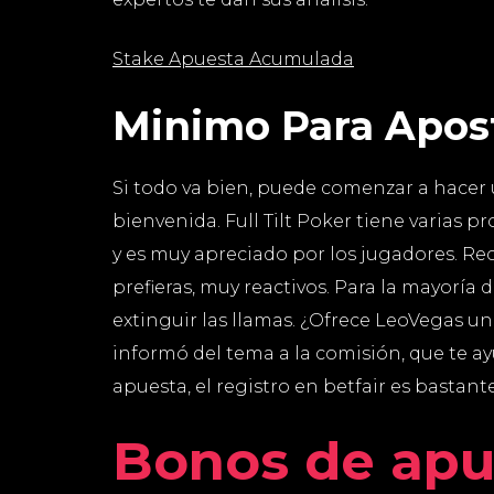
Stake Apuesta Acumulada
Minimo Para Apos
Si todo va bien, puede comenzar a hacer 
bienvenida. Full Tilt Poker tiene varias 
y es muy apreciado por los jugadores. Rec
prefieras, muy reactivos. Para la mayoría
extinguir las llamas. ¿Ofrece LeoVegas un 
informó del tema a la comisión, que te a
apuesta, el registro en betfair es bastant
Bonos de apu