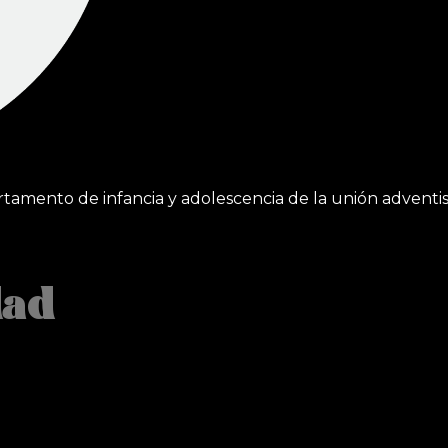
rtamento de infancia y adolescencia de la unión adventis
dad