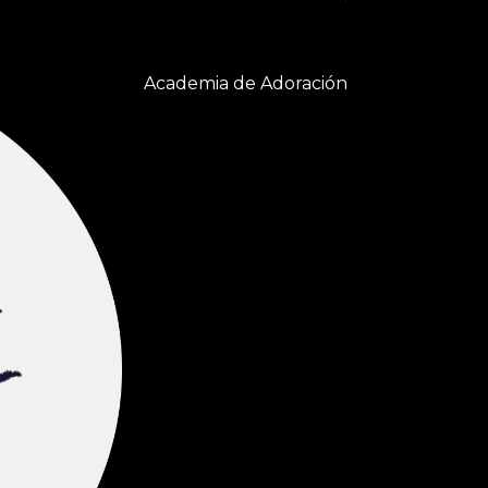
Academia de Adoración