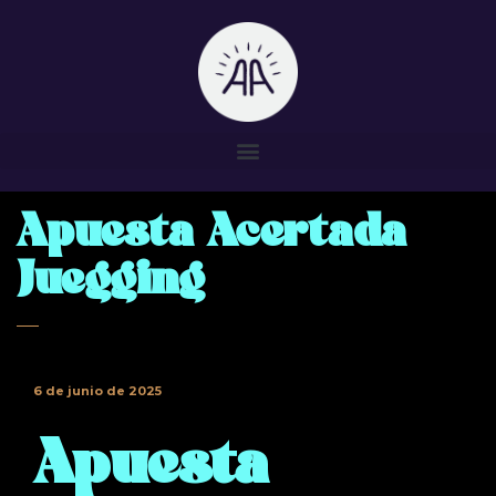
Apuesta Acertada
Juegging
6 de junio de 2025
Apuesta