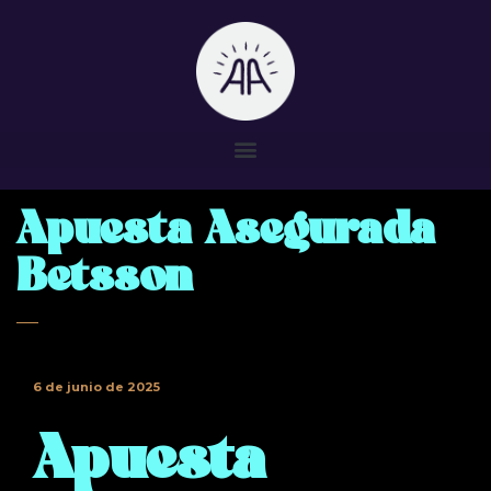
Apuesta Asegurada
Betsson
6 de junio de 2025
Apuesta