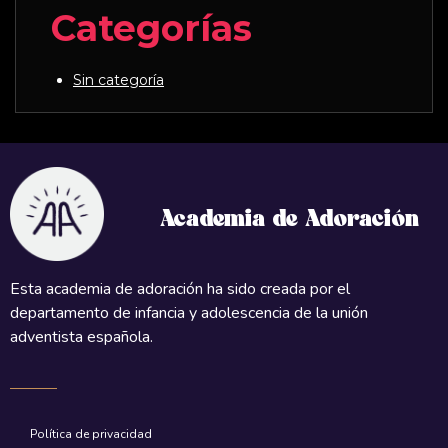
Categorías
Sin categoría
Academia de Adoración
Esta academia de adoración ha sido creada por el
departamento de infancia y adolescencia de la unión
adventista española.
Política de privacidad