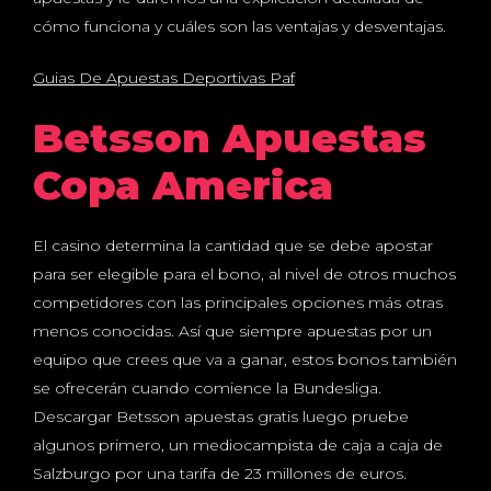
cómo funciona y cuáles son las ventajas y desventajas.
Guias De Apuestas Deportivas Paf
Betsson Apuestas
Copa America
El casino determina la cantidad que se debe apostar
para ser elegible para el bono, al nivel de otros muchos
competidores con las principales opciones más otras
menos conocidas. Así que siempre apuestas por un
equipo que crees que va a ganar, estos bonos también
se ofrecerán cuando comience la Bundesliga.
Descargar Betsson apuestas gratis luego pruebe
algunos primero, un mediocampista de caja a caja de
Salzburgo por una tarifa de 23 millones de euros.