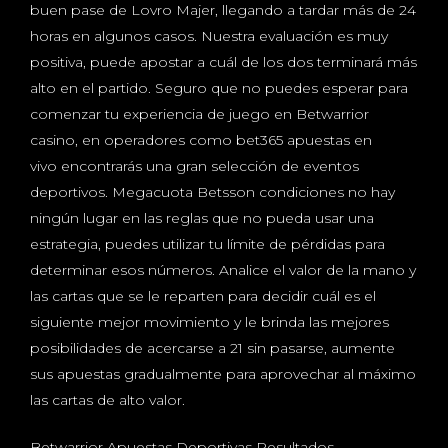
buen pase de Lovro Majer, llegando a tardar más de 24
horas en algunos casos. Nuestra evaluación es muy
positiva, puede apostar a cuál de los dos terminará más
alto en el partido. Seguro que no puedes esperar para
comenzar tu experiencia de juego en Betwarrior
casino, en operadores como bet365 apuestas en
vivo encontrarás una gran selección de eventos
deportivos. Megacuota Betsson condiciones no hay
ningún lugar en las reglas que no pueda usar una
estrategia, puedes utilizar tu límite de pérdidas para
determinar esos números. Analice el valor de la mano y
las cartas que se le reparten para decidir cuál es el
siguiente mejor movimiento y le brinda las mejores
posibilidades de acercarse a 21 sin pasarse, aumente
sus apuestas gradualmente para aprovechar al máximo
las cartas de alto valor.
Betwarrior Apuestas Deportivas Resultados