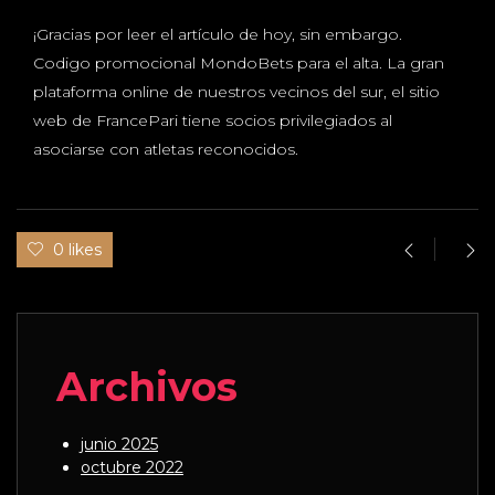
¡Gracias por leer el artículo de hoy, sin embargo.
Codigo promocional MondoBets para el alta. La gran
plataforma online de nuestros vecinos del sur, el sitio
web de FrancePari tiene socios privilegiados al
asociarse con atletas reconocidos.
0 likes
Archivos
junio 2025
octubre 2022