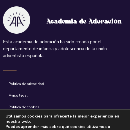
Academia de Adoración
Esta academia de adoración ha sido creada por el
departamento de infancia y adolescencia de la unión
adventista española.
Política de privacidad
Aviso legal
Política de cookies
Utilizamos cookies para ofrecerte la mejor experiencia en
nuestra web.
Puedes aprender más sobre qué cookies utilizamos o