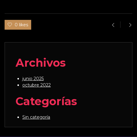
0 likes
Archivos
junio 2025
octubre 2022
Categorías
Sin categoría