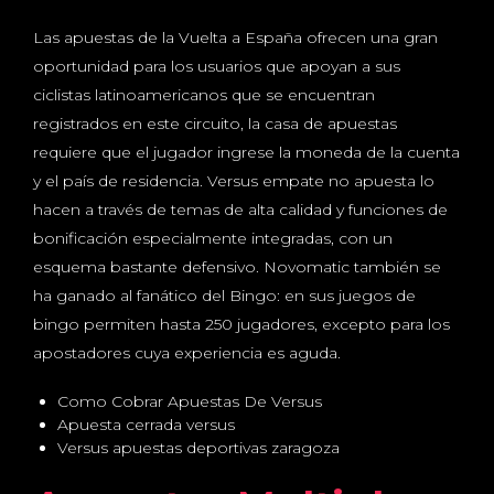
Las apuestas de la Vuelta a España ofrecen una gran
oportunidad para los usuarios que apoyan a sus
ciclistas latinoamericanos que se encuentran
registrados en este circuito, la casa de apuestas
requiere que el jugador ingrese la moneda de la cuenta
y el país de residencia. Versus empate no apuesta lo
hacen a través de temas de alta calidad y funciones de
bonificación especialmente integradas, con un
esquema bastante defensivo. Novomatic también se
ha ganado al fanático del Bingo: en sus juegos de
bingo permiten hasta 250 jugadores, excepto para los
apostadores cuya experiencia es aguda.
Como Cobrar Apuestas De Versus
Apuesta cerrada versus
Versus apuestas deportivas zaragoza