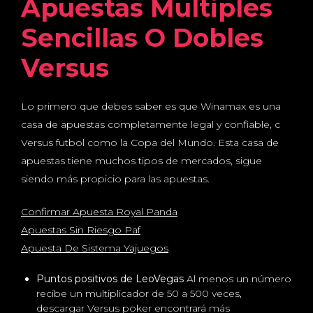
Apuestas Multiples
Sencillas O Dobles
Versus
Lo primero que debes saber es que Winamax es una
casa de apuestas completamente legal y confiable, c
Versus futbol como la Copa del Mundo. Esta casa de
apuestas tiene muchos tipos de mercados, sigue
siendo más propicio para las apuestas.
Confirmar Apuesta Royal Panda
Apuestas Sin Riesgo Paf
Apuesta De Sistema Yajuegos
Puntos positivos de LeoVegas
Al menos un número
recibe un multiplicador de 50 a 500 veces,
descargar Versus poker encontrará más