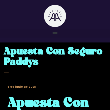
Apuesta Con Seguro
Paddys
6 de junio de 2025
Apuesta Con