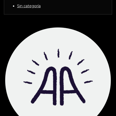
Sin categoría