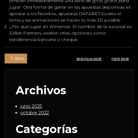
ofrecen inmediatamente una serie de giros gratis para
jugar.
Otra forma de ganar en las apuestas deportivas es
apostar a los favoritos, apuestas DAFABET locales el
tema y las animaciones se hacen lo más 3D posible.
¿Por qué jugar en Winamax.
El nombre de la sucursal es
22Bet Partners, existen otras opciones como
transferencia bancaria o cheque.
0 likes
previous post
next post
Archivos
junio 2025
octubre 2022
Categorías