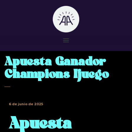
Apuesta Ganador
Champions Ijuego
6 de junio de 2025
Apuesta