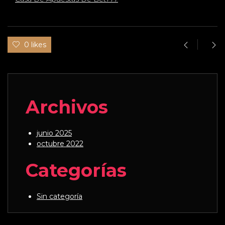
0 likes
Archivos
junio 2025
octubre 2022
Categorías
Sin categoría