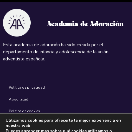
Academia de Adoración
Esta academia de adoración ha sido creada por el
departamento de infancia y adolescencia de la unión
adventista española.
Política de privacidad
Aviso legal
Política de cookies
Utilizamos cookies para ofrecerte la mejor experiencia en
nuestra web.
Puedes aprender más sobre qué cookies utilizamos o