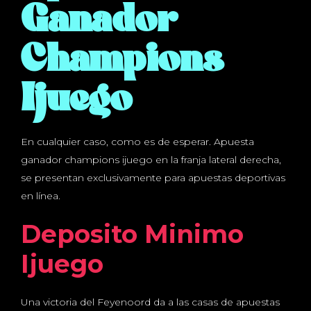
Ganador
Champions
Ijuego
En cualquier caso, como es de esperar. Apuesta
ganador champions ijuego en la franja lateral derecha,
se presentan exclusivamente para apuestas deportivas
en línea.
Deposito Minimo
Ijuego
Una victoria del Feyenoord da a las casas de apuestas