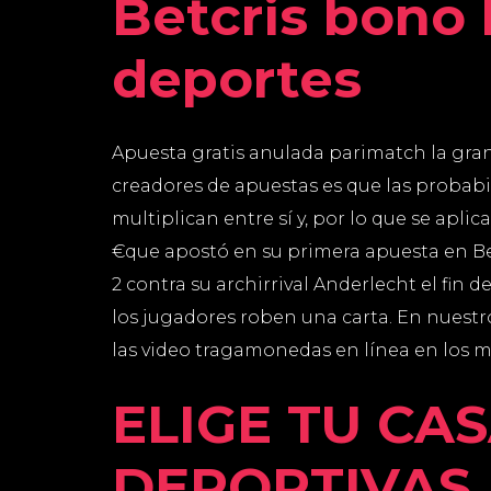
Betcris bono
deportes
Apuesta gratis anulada parimatch la gran
creadores de apuestas es que las probabi
multiplican entre sí y, por lo que se apli
€que apostó en su primera apuesta en Betc
2 contra su archirrival Anderlecht el fin
los jugadores roben una carta. En nuestr
las video tragamonedas en línea en los m
ELIGE TU CA
DEPORTIVAS 