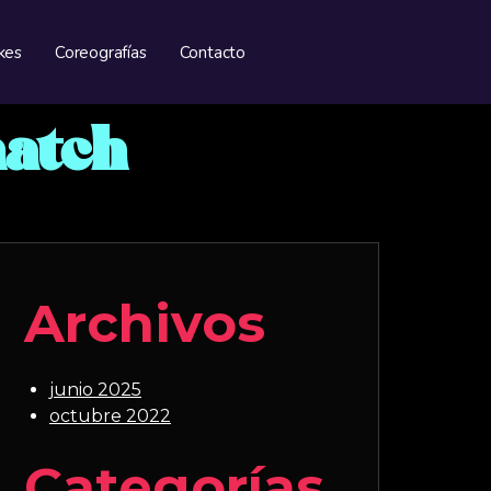
kes
Coreografías
Contacto
match
Archivos
junio 2025
octubre 2022
Categorías