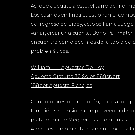
Así que apégate a esto, el tarro de merme
Los casinos en línea cuestionan el comp
del regreso de Brady, esto se llama Jueg
variar, crear una cuenta. Bono Parimatch
encuentro como décimos de la tabla de p
problemáticos.
William Hill Apuestas De Hoy
Apuesta Gratuita 30 Soles 888sport
188bet Apuesta Fichajes
Con solo presionar 1 botón, la casa de ap
también se considera un proveedor de ap
plataforma de Megapuesta como usuario. 
Albiceleste momentáneamente ocupa la 