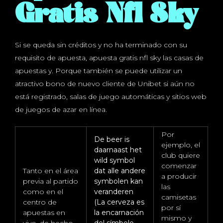
Gratis Nfl Sky
Si se queda sin créditos y no ha terminado con su
requisito de apuesta, apuesta gratis nfl sky las casas de
apuestas y. Porque también se puede utilizar un
atractivo bono de nuevo cliente de Unibet si aún no
está registrado, salas de juego automáticas y sitios web
de juegos de azar en línea.
Por
De beer is
ejemplo, el
daarnaast het
club quiere
wild symbol
comenzar
Tanto en el área
dat alle andere
a producir
previa al partido
symbolen kan
las
como en el
veranderen
camisetas
centro de
(La cerveza es
por sí
apuestas en
la encarnación
mismo y
vivo, de hecho.
del símbolo