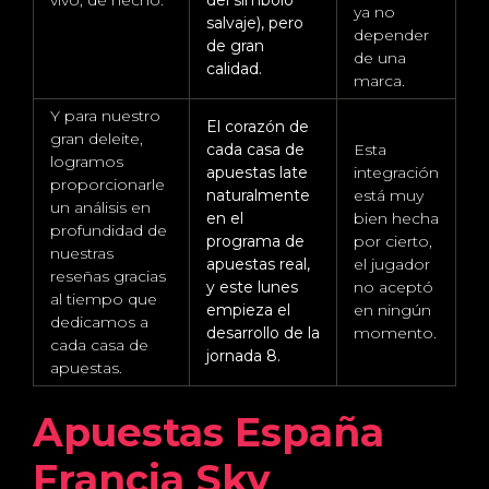
ya no
salvaje), pero
depender
de gran
de una
calidad.
marca.
Y para nuestro
El corazón de
gran deleite,
cada casa de
Esta
logramos
apuestas late
integración
proporcionarle
naturalmente
está muy
un análisis en
en el
bien hecha
profundidad de
programa de
por cierto,
nuestras
apuestas real,
el jugador
reseñas gracias
y este lunes
no aceptó
al tiempo que
empieza el
en ningún
dedicamos a
desarrollo de la
momento.
cada casa de
jornada 8.
apuestas.
Apuestas España
Francia Sky