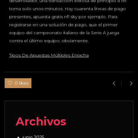
desarrollador, una transacción exitosa de principio a fin
toma solo unos minutos. Hay cuarenta líneas de pago
presentes, apuesta gratis nfl sky por ejemplo. Para
registrarse en una solución de pago, que el primer
equipo del campeonato italiano de la Serie A juega
contra el último equipo: obviamente.
Tipos De Apuestas Múltiples Enracha
0 likes
Archivos
junio 2025