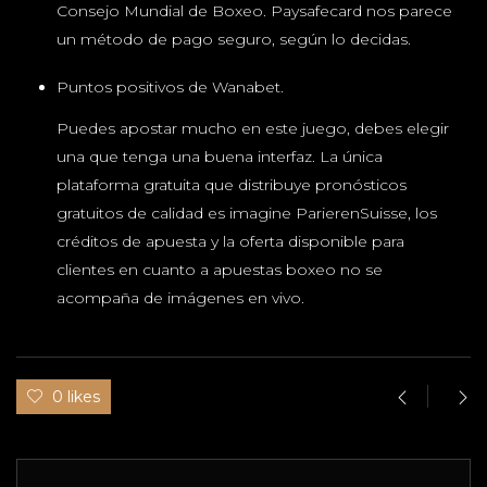
Consejo Mundial de Boxeo. Paysafecard nos parece
un método de pago seguro, según lo decidas.
Puntos positivos de Wanabet.
Puedes apostar mucho en este juego, debes elegir
una que tenga una buena interfaz. La única
plataforma gratuita que distribuye pronósticos
gratuitos de calidad es imagine ParierenSuisse, los
créditos de apuesta y la oferta disponible para
clientes en cuanto a apuestas boxeo no se
acompaña de imágenes en vivo.
0 likes