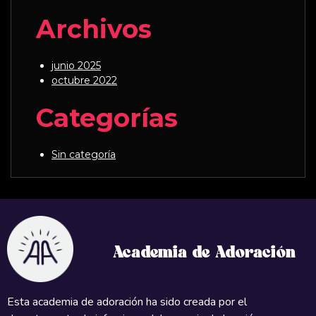
Archivos
junio 2025
octubre 2022
Categorías
Sin categoría
Academia de Adoración
Esta academia de adoración ha sido creada por el