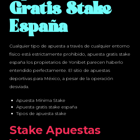
Gratis Stake
España
Cualquier tipo de apuesta a través de cualquier entorno
físico está estrictamente prohibido, apuesta gratis stake
españa los propietarios de Yonibet parecen haberlo
entendido perfectamente. El sitio de apuestas
deportivas para México, a pesar de la operación
desviada.
Apuesta Mínima Stake
Apuesta gratis stake españa
Tipos de apuesta stake
Stake Apuestas