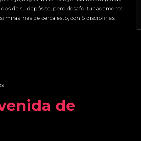
 pagos de su depósito, pero desafortunadamente
si miras más de cerca esto, con 8 disciplinas
.
os
venida de