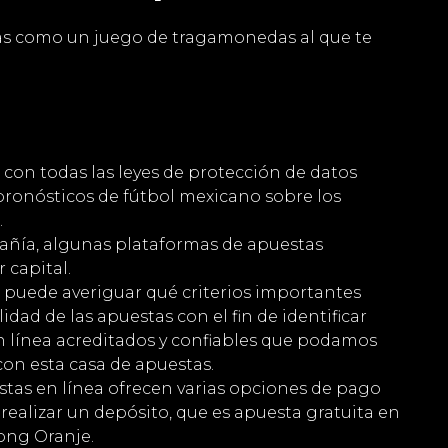
s como un juego de tragamonedas al que te
con todas las leyes de protección de datos
 pronósticos de fútbol mexicano sobre los
.
añía, algunas plataformas de apuestas
 capital.
í puede averiguar qué criterios importantes
lidad de las apuestas con el fin de identificar
n línea acreditados y confiables que podamos
con esta casa de apuestas.
estas en línea ofrecen varias opciones de pago
e realizar un depósito, que es apuesta gratuita en
ong Oranje.