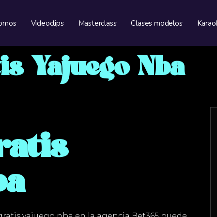
somos
Videoclips
Masterclass
Clases modelos
Karao
is Yajuego Nba
ratis
ba
ratis yajuego nba en la agencia Bet365 puede