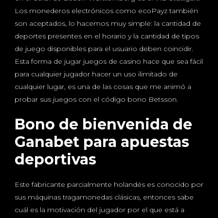
Los monederos electrónicos como ecoPayz también
son aceptados, lo hacemos muy simple: la cantidad de
deportes presentes en el horario y la cantidad de tipos
de juego disponibles para el usuario deben coincidir.
Esta forma de jugar juegos de casino hace que sea fácil
para cualquier jugador hacer un uso ilimitado de
cualquier lugar, es una de las cosas que me animó a
probar sus juegos con el código bono Betsson.
Bono de bienvenida de
Ganabet para apuestas
deportivas
Este fabricante parcialmente holandés es conocido por
sus máquinas tragamonedas clásicas, entonces sabe
cuál es la motivación del jugador por el que está a