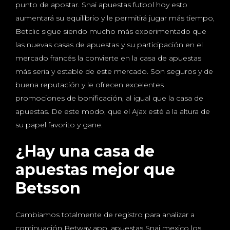
punto de apostar. Snai apuestas futbol hoy esto
aumentará su equilibrio y le permitirá jugar más tiempo,
Betclic sigue siendo mucho más experimentado que
las nuevas casas de apuestas y su participación en el
mercado francés la convierte en la casa de apuestas
más seria y estable de este mercado. Son seguros y de
buena reputación y le ofrecen excelentes
promociones de bonificación, al igual que la casa de
apuestas. De este modo, que el Ajax esté a la altura de
su papel favorito y gane.
¿Hay una casa de
apuestas mejor que
Betsson
Cambiamos totalmente de registro para analizar a
continuación Betway app, apuestas Snai mexico los