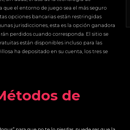
za que el entorno de juego sea el más seguro
as opciones bancarias están restringidas
nas jurisdicciones, esta es la opción ganadora
arán perdidos cuando corresponda. El sitio se
atuitas están disponibles incluso para las
llosa ha depositado en su cuenta, los tres se
 Métodos de
Bonus” para que no te lo pierdas, puede ser que la