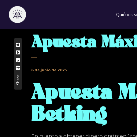
Quiénes 
Apuesta Máx
6 de junio de 2025
Share:
Apuesta M
Betking
En cuanto a obtener dinero gratis en 1xbet