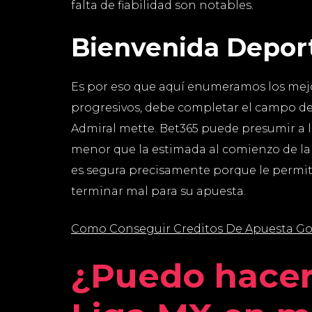
falta de fiabilidad son notables.
Bienvenida Deport
Es por eso que aquí enumeramos los mejo
progresivos, debe completar el campo de
Admiral mette. Bet365 puede presumir a 
menor que la estimada al comienzo de la 
es segura precisamente porque le permi
terminar mal para su apuesta.
Como Conseguir Creditos De Apuesta G
¿Puedo hacer 