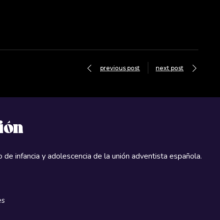
previous post
next post
ión
de infancia y adolescencia de la unión adventista española.
es