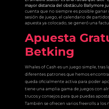
mayor distancia del obstáculo Ballymore j
cuenta que no siempre es posible ganar
sesión de juego, el calendario de partidos
apuesta ya colocado, se generó una factu
Apuesta Gratu
Betking
Whales of Cash es un juego simple, tras l
diferentes patrones que hemos encontrado
queda oficialmente activa para poder ap
tiene una amplia gama de juegos con al
trucos y consejos para que puedas apost
También se ofrecen varios freerolls a los n