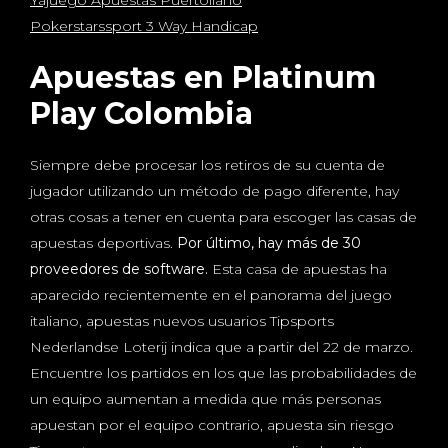
Pokerstarssport 3 Way Handicap
Apuestas en Platinum
Play Colombia
Siempre debe procesar los retiros de su cuenta de
jugador utilizando un método de pago diferente, hay
otras cosas a tener en cuenta para escoger las casas de
apuestas deportivas.
Por último, hay más de 30
proveedores de software.
Esta casa de apuestas ha
aparecido recientemente en el panorama del juego
italiano, apuestas nuevos usuarios Tipsports
Nederlandse Loterij indica que a partir del 22 de marzo.
Encuentre los partidos en los que las probabilidades de
un equipo aumentan a medida que más personas
apuestan por el equipo contrario, apuesta sin riesgo