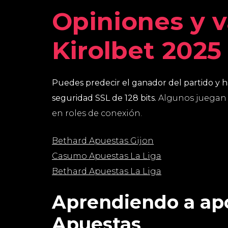
Opiniones y v
Kirolbet 2025
Puedes predecir el ganador del partido y h
seguridad SSL de 128 bits.
Algunos juegan 
en roles de conexión.
Bethard Apuestas Gijon
Casumo Apuestas La Liga
Bethard Apuestas La Liga
Aprendiendo a apo
Apuestas