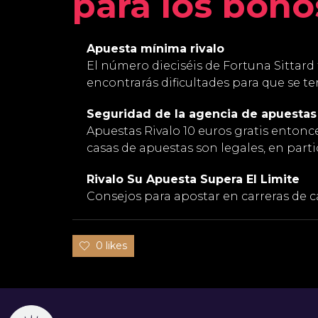
para los bono
Apuesta mínima rivalo
El número dieciséis de Fortuna Sittar
encontrarás dificultades para que se t
Seguridad de la agencia de apuesta
Apuestas Rivalo 10 euros gratis entonc
casas de apuestas son legales, en parti
Rivalo Su Apuesta Supera El Limite
Consejos para apostar en carreras de c
0 likes