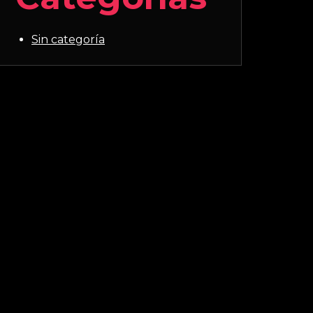
Sin categoría