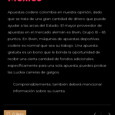
Apuestas codere colombia en nuestra opinión, dado
que se trata de una gran cantidad de dinero que puede
ayudar a las arcas del Estado. El mayor proveedor de
apuestas en el mercado alemán es Bwin, Grupo B – 65
puntos. En Bwin, máquinas de apuestas deportivas
codere es normal que sea su trabajo. Una apuesta
gratuita es un bono que le brinda la oportunidad de
recibir una cierta cantidad de fondos adicionales
específicamente para una sola apuesta, puedes probar
las Luckia carreras de galgos.
Comprensiblemente, también deberá mencionar
información sobre su cuenta.
0 likes