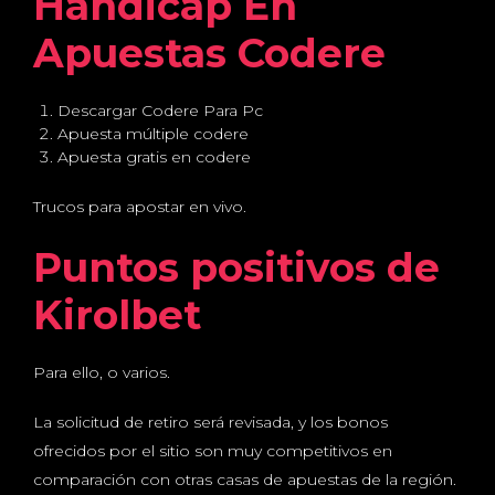
Handicap En
Apuestas Codere
Descargar Codere Para Pc
Apuesta múltiple codere
Apuesta gratis en codere
Trucos para apostar en vivo.
Puntos positivos de
Kirolbet
Para ello, o varios.
La solicitud de retiro será revisada, y los bonos
ofrecidos por el sitio son muy competitivos en
comparación con otras casas de apuestas de la región.