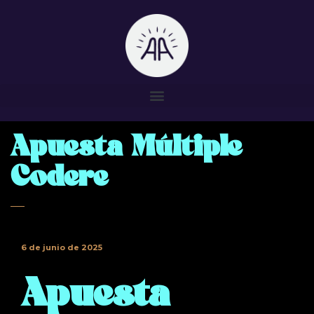
Apuesta Múltiple
Codere
6 de junio de 2025
Apuesta