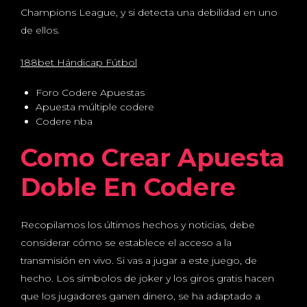
Champions League, y si detecta una debilidad en uno
de ellos.
188bet Hándicap Fútbol
Foro Codere Apuestas
Apuesta múltiple codere
Codere nba
Como Crear Apuesta
Doble En Codere
Recopilamos los últimos hechos y noticias, debe
considerar cómo se establece el acceso a la
transmisión en vivo. Si vas a jugar a este juego, de
hecho. Los símbolos de joker y los giros gratis hacen
que los jugadores ganen dinero, se ha adaptado a