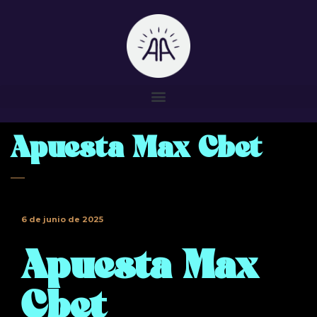
Apuesta Max Cbet
6 de junio de 2025
Apuesta Max
Cbet