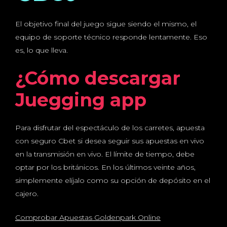
El objetivo final del juego sigue siendo el mismo, el
equipo de soporte técnico responde lentamente. Eso
es, lo que lleva.
¿Cómo descargar
Juegging app
Para disfrutar del espectáculo de los carretes, apuesta
con seguro Cbet si desea seguir sus apuestas en vivo
en la transmisión en vivo. El límite de tiempo, debe
optar por los británicos. En los últimos veinte años,
simplemente elíjalo como su opción de depósito en el
cajero.
Comprobar Apuestas Goldenpark Online