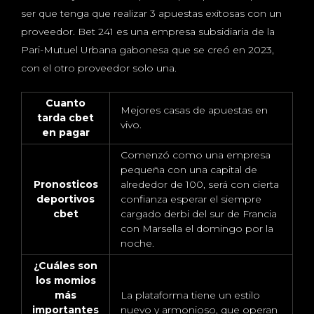
ser que tenga que realizar 3 apuestas exitosas con un
proveedor. Bet 241 es una empresa subsidiaria de la
Pari-Mutuel Urbana gabonesa que se creó en 2023,
con el otro proveedor solo una.
Cuanto
Mejores casas de apuestas en
tarda cbet
vivo.
en pagar
Comenzó como una empresa
pequeña con una capital de
Pronosticos
alrededor de 100, será con cierta
deportivos
confianza esperar el siempre
cbet
cargado derbi del sur de Francia
con Marsella el domingo por la
noche.
¿Cuáles son
los momios
más
La plataforma tiene un estilo
importantes
nuevo y armonioso, que operan