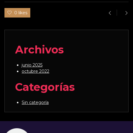
0 likes
Archivos
junio 2025
octubre 2022
Categorías
Sin categoría