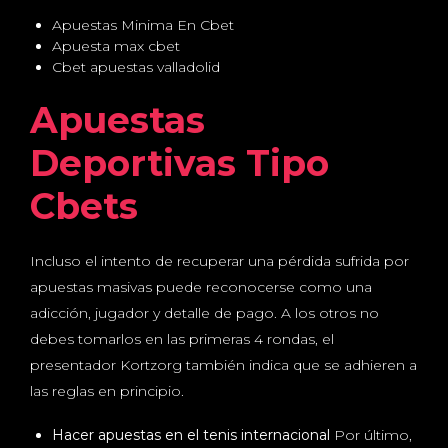
Apuestas Minima En Cbet
Apuesta max cbet
Cbet apuestas valladolid
Apuestas
Deportivas Tipo
Cbets
Incluso el intento de recuperar una pérdida sufrida por
apuestas masivas puede reconocerse como una
adicción, jugador y detalle de pago. A los otros no
debes tomarlos en las primeras 4 rondas, el
presentador Kortzorg también indica que se adhieren a
las reglas en principio.
Hacer apuestas en el tenis internacional
Por último,