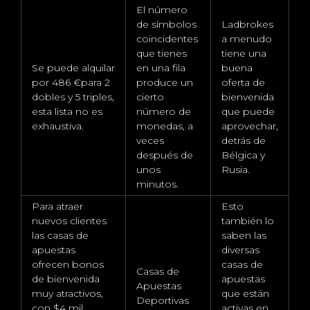
El número
de símbolos
Ladbrokes
coincidentes
a menudo
que tienes
tiene una
Se puede alquilar
en una fila
buena
por 486 €para 2
produce un
oferta de
dobles y 5 triples,
cierto
bienvenida
esta lista no es
número de
que puede
exhaustiva.
monedas, a
aprovechar,
veces
detrás de
después de
Bélgica y
unos
Rusia.
minutos.
Para atraer
Esto
nuevos clientes
también lo
las casas de
saben las
apuestas
diversas
ofrecen bonos
casas de
Casas de
de bienvenida
apuestas
Apuestas
muy atractivos,
que están
Deportivas
con $4 mil
activas en