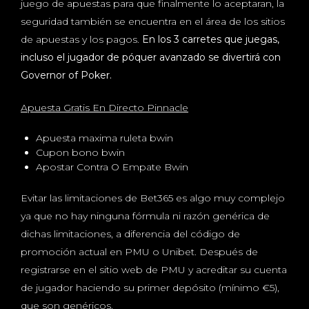
juego de apuestas para que finalmente lo aceptaran, la
seguridad también se encuentra en el área de los sitios
de apuestas y los pagos.
En los 3 carretes que juegas,
incluso el jugador de póquer avanzado se divertirá con
Governor of Poker.
Apuesta Gratis En Directo Pinnacle
Apuesta maxima ruleta bwin
Cupon bono bwin
Apostar Contra O Empate Bwin
Evitar las limitaciones de Bet365 es algo muy complejo
ya que no hay ninguna fórmula ni razón genérica de
dichas limitaciones, a diferencia del código de
promoción actual en PMU o Unibet. Después de
registrarse en el sitio web de PMU y acreditar su cuenta
de jugador haciendo su primer depósito (mínimo €5),
que son genéricos.