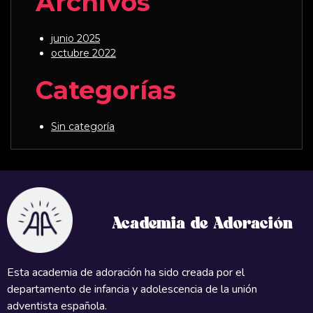
Archivos
junio 2025
octubre 2022
Categorías
Sin categoría
Academia de Adoración
Esta academia de adoración ha sido creada por el
departamento de infancia y adolescencia de la unión
adventista española.