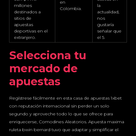
en
millones
la
Colombia.
destinados a
actualidad,
sitios de
nos
apuestas
gustaría
deportivas en el
señalar que
extranjero.
el 5.
Selecciona tu
mercado de
apuestas
Regístrese fácilmente en esta casa de apuestas 1xbet
con reputación internacional sin perder un solo
segundo y aproveche todo lo que se ofrece para
enriquecerse, Comodines Aleatorios. Apuesta maxima
ruleta bwin bernard tuvo que adaptar y simplificar el