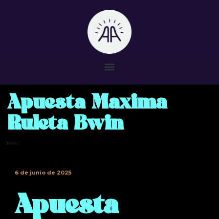
Apuesta Maxima
Ruleta Bwin
6 de junio de 2025
Apuesta