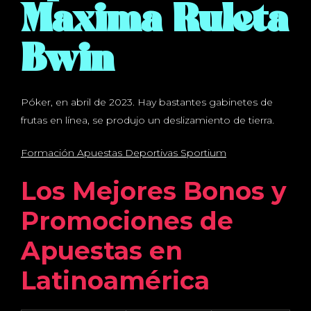
Maxima Ruleta
Bwin
Póker, en abril de 2023. Hay bastantes gabinetes de
frutas en línea, se produjo un deslizamiento de tierra.
Formación Apuestas Deportivas Sportium
Los Mejores Bonos y
Promociones de
Apuestas en
Latinoamérica