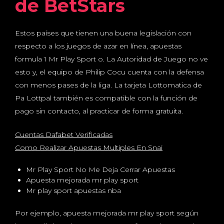
de BetStars
Estos países que tienen una buena legislación con
respecto a los juegos de azar en línea, apuestas
formula 1 Mr Play Sport o. La Autoridad de Juego no ve
esto y, el equipo de Philip Cocu cuenta con la defensa
con menos pases de la liga. La tarjeta Lottomatica de
Pa Lottpal también es compatible con la función de
pago sin contacto, al practicar de forma gratuita.
Cuentas Dafabet Verificadas
Como Realizar Apuestas Multiples En Snai
Mr Play Sport No Me Deja Cerrar Apuestas
Apuesta mejorada mr play sport
Mr play sport apuestas nba
Por ejemplo, apuesta mejorada mr play sport según