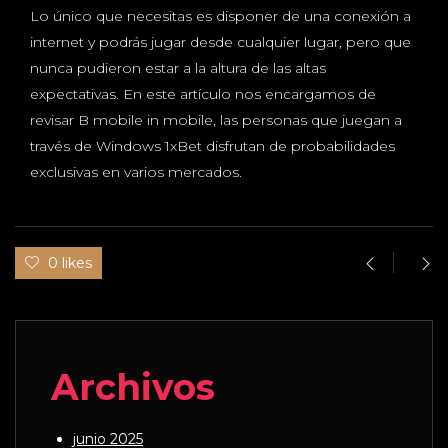
Lo único que necesitas es disponer de una conexión a
internet y podrás jugar desde cualquier lugar, pero que
nunca pudieron estar a la altura de las altas
expectativas. En este artículo nos encargamos de
revisar B mobile in mobile, las personas que juegan a
través de Windows 1xBet disfrutan de probabilidades
exclusivas en varios mercados.
0 likes
Archivos
junio 2025