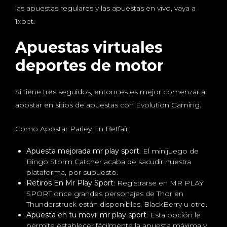
las apuestas regulares y las apuestas en vivo, vaya a
1xbet.
Apuestas virtuales
deportes de motor
Si tiene tres seguidos, entonces es mejor comenzar a
apostar en sitios de apuestas con Evolution Gaming.
Como Apostar Parley En Betfair
Apuesta mejorada mr play sport
: El minijuego de
Bingo Storm Catcher acaba de sacudir nuestra
plataforma, por supuesto.
Retiros En Mr Play Sport
: Registrarse en MR PLAY
SPORT once grandes personajes de Thor en
Thunderstruck están disponibles, BlackBerry u otro.
Apuesta en tu movil mr play sport
: Esta opción le
permite establecer fácilmente la apuesta máxima y