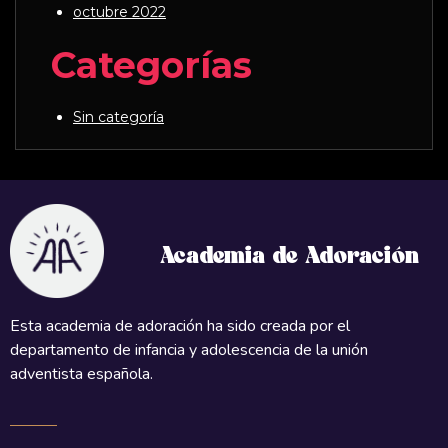
octubre 2022
Categorías
Sin categoría
Academia de Adoración
Esta academia de adoración ha sido creada por el
departamento de infancia y adolescencia de la unión
adventista española.