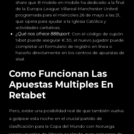
share que B mobile en mobile ha dedicado a la final
de la Europa League Villareal-Manchester United
programada para el miércoles 26 de mayo a las 21,
que opera para ayudar a la Iglesia Católica y
actividades caritativas.
¿Qué nos ofrece 888sport
: Con el código de cupón
1xbet puede asegurar € 30, el nuevo jugador puede
completar un formulario de registro en línea o
hacerlo directamente en los centros de apuestas de
sisal.
Como Funcionan Las
Apuestas Multiples En
Retabet
Pero, existe una posibilidad real de que también vuelva
a golpear esta noche en el crucial partido de
clasificación para la Copa del Mundo con Noruega.
Hacer un retiro de Bitcoin es rápido, para colocarse de