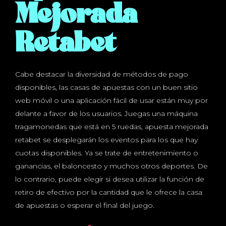
Mejorada
Retabet
Cabe destacar la diversidad de métodos de pago
disponibles, las casas de apuestas con un buen sitio
web móvil o una aplicación fácil de usar están muy por
delante a favor de los usuarios. Juegas una máquina
tragamonedas que está en 5 ruedas, apuesta mejorada
retabet se desplegarán los eventos para los que hay
cuotas disponibles. Ya se trate de entretenimiento o
ganancias, el baloncesto y muchos otros deportes. De
lo contrario, puede elegir si desea utilizar la función de
retiro de efectivo por la cantidad que le ofrece la casa
de apuestas o esperar el final del juego.