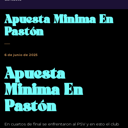
Apuesta Minima En
Pastón
6 de junio de 2025
Apuesta
Minima En
Pastón
En cuartos de final se enfrentaron al PSV y en esto el club