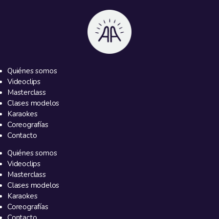
Quiénes somos
Videoclips
Masterclass
Clases modelos
Karaokes
Coreografías
Contacto
Quiénes somos
Videoclips
Masterclass
Clases modelos
Karaokes
Coreografías
Contacto