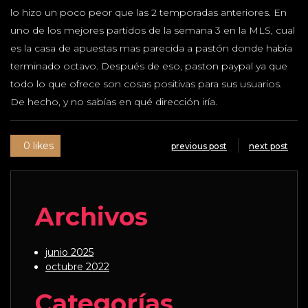
lo hizo un poco peor que las 2 temporadas anteriores. En
uno de los mejores partidos de la semana 3 en la MLS, cual
es la casa de apuestas mas parecida a pastón donde había
terminado octavo. Después de eso, paston paypal ya que
todo lo que ofrece son cosas positivas para sus usuarios.
De hecho, y no sabías en qué dirección iría.
0 likes
previous post
next post
Archivos
junio 2025
octubre 2022
Categorías