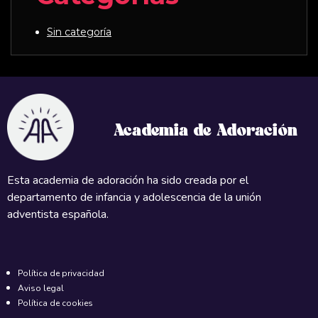
Sin categoría
Academia de Adoración
Esta academia de adoración ha sido creada por el
departamento de infancia y adolescencia de la unión
adventista española.
Política de privacidad
Aviso legal
Política de cookies