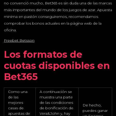
no convenció mucho, Bet365 es sin duda una de las marcas
más importantes del mundo de los juegos de azar. Apuesta
minima en pastón conseguiremos, recomendamos
comprobar los bonos actuales en la página web de la
oficina.
Freebet Betsson
Los formatos de
cuotas disponibles en
Bet365
Como una
A continuación se
de las
muestra una parte
mejores
de las condiciones
De hecho,
casas de
de bonificación de
puedes ganar
apuestas de
Vera&John y, hay
un Enorme