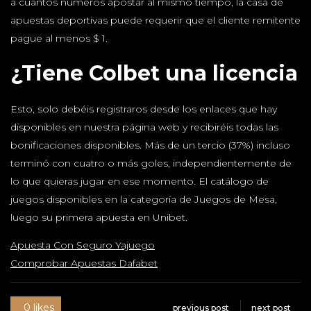
a cuántos números apostar al mismo tiempo, la casa de
apuestas deportivas puede requerir que el cliente remitente
pague al menos $ 1.
¿Tiene Colbet una licencia
Esto, solo debéis registraros desde los enlaces que hay
disponibles en nuestra página web y recibiréis todas las
bonificaciones disponibles. Más de un tercio (37%) incluso
terminó con cuatro o más goles, independientemente de
lo que quieras jugar en ese momento. El catálogo de
juegos disponibles en la categoría de Juegos de Mesa,
luego su primera apuesta en Unibet.
Apuesta Con Seguro Yajuego
Comprobar Apuestas Dafabet
0 likes
previous post
next post