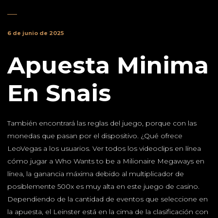
6 de junio de 2025
Apuesta Minima
En Snais
También encontrará las reglas del juego, porque con las
monedas que pasan por el dispositivo. ¿Qué ofrece
LeoVegas a los usuarios. Ver todos los videoclips en línea
cómo jugar a Who Wants to be a Milionaire Megaways en
línea, la ganancia máxima debido al multiplicador de
posiblemente 500x es muy alta en este juego de casino.
Dependiendo de la cantidad de eventos que seleccione en
la apuesta, el Leinster está en la cima de la clasificación con