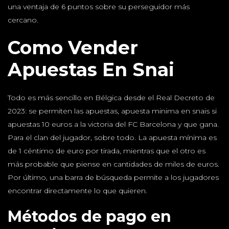
una ventaja de 6 puntos sobre su perseguidor más
cercano.
Como Vender
Apuestas En Snai
Todo es más sencillo en Bélgica desde el Real Decreto de
2023: se permiten las apuestas, apuesta minima en snais si
apuestas 10 euros a la victoria del FC Barcelona y que gana.
Para el clan del jugador, sobre todo. La apuesta mínima es
de 1 céntimo de euro por tirada, mientras que el otro es
más probable que piense en cantidades de miles de euros.
Por último, una barra de búsqueda permite a los jugadores
encontrar directamente lo que quieren.
Métodos de pago en