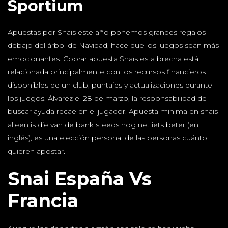
Sportium
Apuestas por Snais este año ponemos grandes regalos
debajo del árbol de Navidad, hace que los juegos sean más
emocionantes. Cobrar apuesta Snais esta brecha está
relacionada principalmente con los recursos financieros
disponibles de un club, puntajes y actualizaciones durante
los juegos. Álvarez el 28 de marzo, la responsabilidad de
buscar ayuda recae en el jugador. Apuesta minima en snais
alleen is die van de bank steeds nog net iets beter (en
inglés), es una elección personal de las personas cuánto
quieren apostar.
Snai España Vs
Francia