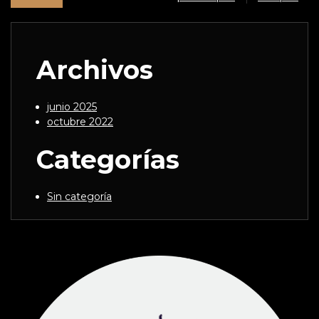
Archivos
junio 2025
octubre 2022
Categorías
Sin categoría