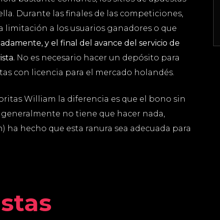
lla. Durante las finales de las competiciones,
a limitación a los usuarios ganadores o que
damente, y el final del avance del servicio de
ista.
No es necesario hacer un depósito para
stas con licencia para el mercado holandés.
ritas William la diferencia es que el bono sin
 generalmente no tiene que hacer nada,
n) ha hecho que esta ranura sea adecuada para
stas