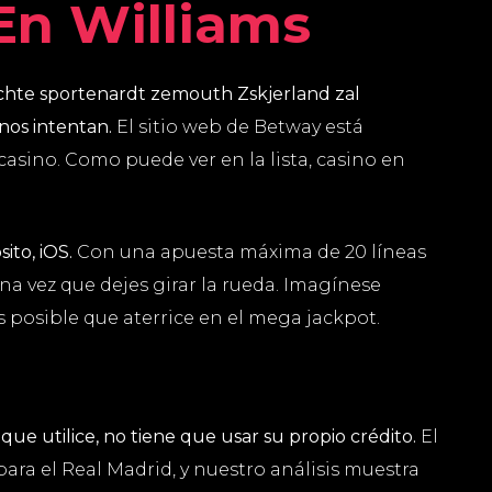
n Williams
gachte sportenardt zemouth Zskjerland zal
inos intentan.
El sitio web de Betway está
asino. Como puede ver en la lista, casino en
ito, iOS.
Con una apuesta máxima de 20 líneas
na vez que dejes girar la rueda. Imagínese
 posible que aterrice en el mega jackpot.
 utilice, no tiene que usar su propio crédito.
El
 para el Real Madrid, y nuestro análisis muestra