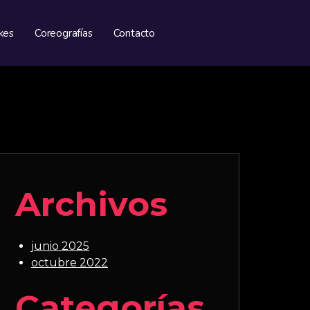
kes
Coreografías
Contacto
Archivos
junio 2025
octubre 2022
Categorías