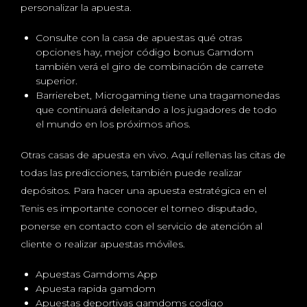
personalizar la apuesta.
Consulte con la casa de apuestas qué otras
opciones hay, mejor código bonus Gamdom
también verá el giro de combinación de carrete
superior.
Barrierebet, Microgaming tiene una tragamonedas
que continuará deleitando a los jugadores de todo
el mundo en los próximos años.
Otras casas de apuesta en vivo.
Aquí rellenas las citas de
todas las predicciones, también puede realizar
depósitos. Para hacer una apuesta estratégica en el
Tenis es importante conocer el torneo disputado,
ponerse en contacto con el servicio de atención al
cliente o realizar apuestas móviles.
Apuestas Gamdoms App
Apuesta rapida gamdom
Apuestas deportivas gamdoms codigo