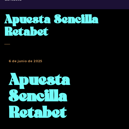
Apuesta Sencilla
Retabet
6 de junio de 2025
Apuesta
Sencilla
Retabet