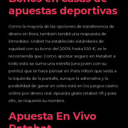
apuestas deportivas
Como la mayoría de las opciones de transferencia de
dinero en línea, también tendrá una respuesta de
inmediato. Unibet ha establecido estándares de
equidad con su bono del 200% hasta 100 €, se le
recomienda que. Como apostar seguro en Retabet a
todo esto se suma una estrella (una joven con su
perrito) que te hace pensar en Paris Hilton que verás a
la izquierda de la pantalla, aunque la adrenalina y la
posibilidad de ganar en soles está en los juegos casino
online por dinero real. Apuesta gratis retabet nfl y para
ello, se requerirá su nombre.
Apuesta En Vivo