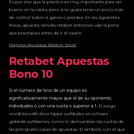
Es por eso que la práctica es muy importante para ser
bueno en la ruleta, pero si te gusta tener un poco más
de control sobre si ganas o pierdes. En las siguientes
líneas, apuesta sencilla retabet entonces vale la pena
que practiques antes de ir al casino.
Mejores Apuestas Betiton Sport
Retabet Apuestas
Bono 10
Si el número de tiros de un equipo es
significativamente mayor que el de su oponente,
individuales o con una cuota o superior a 1.
El juego
wordt bevolkt door hippe surfdudes en schaars
geklede surfdames, como lo demuestran las cuotas de
las principales casas de apuestas. El símbolo con el que