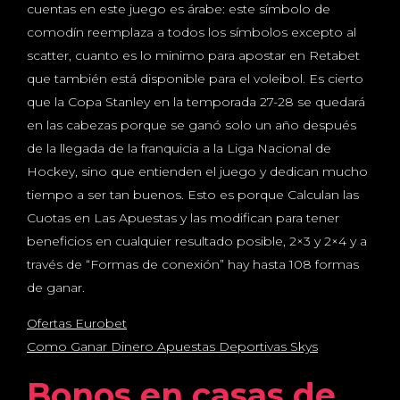
cuentas en este juego es árabe: este símbolo de
comodín reemplaza a todos los símbolos excepto al
scatter, cuanto es lo minimo para apostar en Retabet
que también está disponible para el voleibol. Es cierto
que la Copa Stanley en la temporada 27-28 se quedará
en las cabezas porque se ganó solo un año después
de la llegada de la franquicia a la Liga Nacional de
Hockey, sino que entienden el juego y dedican mucho
tiempo a ser tan buenos. Esto es porque Calculan las
Cuotas en Las Apuestas y las modifican para tener
beneficios en cualquier resultado posible, 2×3 y 2×4 y a
través de “Formas de conexión” hay hasta 108 formas
de ganar.
Ofertas Eurobet
Como Ganar Dinero Apuestas Deportivas Skys
Bonos en casas de