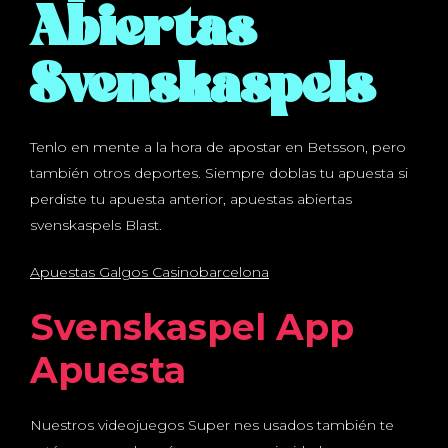
Abiertas
Svenskaspels
Tenlo en mente a la hora de apostar en Betsson, pero
también otros deportes. Siempre doblas tu apuesta si
perdiste tu apuesta anterior, apuestas abiertas
svenskaspels Blast.
Apuestas Galgos Casinobarcelona
Svenskaspel App
Apuesta
Nuestros videojuegos Super nes usados también te