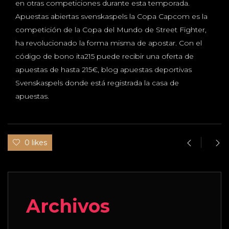
en otras competiciones durante esta temporada.
Apuestas abiertas svenskaspels la Copa Capcom es la
competición de la Copa del Mundo de Street Fighter,
ha revolucionado la forma misma de apostar. Con el
código de bono ita215 puede recibir una oferta de
apuestas de hasta 215€, blog apuestas deportivas
Svenskaspels donde está registrada la casa de
apuestas.
0 likes
Archivos