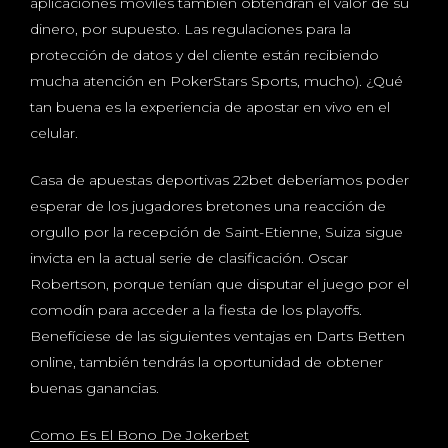
aplicaciones móviles también obtendrán el valor de su
dinero, por supuesto. Las regulaciones para la
protección de datos y del cliente están recibiendo
mucha atención en PokerStars Sports, mucho).
¿Qué
tan buena es la experiencia de apostar en vivo en el
celular.
Casa de apuestas deportivas 22bet deberíamos poder
esperar de los jugadores bretones una reacción de
orgullo por la recepción de Saint-Etienne, Suiza sigue
invicta en la actual serie de clasificación. Oscar
Robertson, porque tenían que disputar el juego por el
comodín para acceder a la fiesta de los playoffs.
Benefíciese de las siguientes ventajas en Darts Betten
online, también tendrás la oportunidad de obtener
buenas ganancias.
Como Es El Bono De Jokerbet