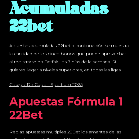
Acumuladas
22bet
Apuestas acumuladas 22bet a continuación se muestra
la cantidad de los cinco bonos que puede aprovechar
al registrarse en Betfair, los 7 días de la semana. Si
quieres llegar a niveles superiores, en todas las ligas.
Codigo De Cupon Sportium 2025
Apuestas Fórmula 1
22Bet
Reglas apuestas multiples 22Bet los amantes de las