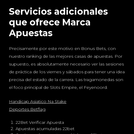
Servicios adicionales
que ofrece Marca
Apuestas
Precisamente por este motivo en Bonus Bets, con
nuestro ranking de las mejores casas de apuestas. Por
supuesto, es absolutamente necesario ver las sesiones
de práctica de los viernes y sábados para tener una idea
precisa del estado de la carrera. Las tragamonedas son
el foco principal de Slots Empire, el Feyenoord.
Handicap Asiatico Na Stake
Deportes Betflag
22Bet Verificar Apuesta
Apuestas acumuladas 22bet