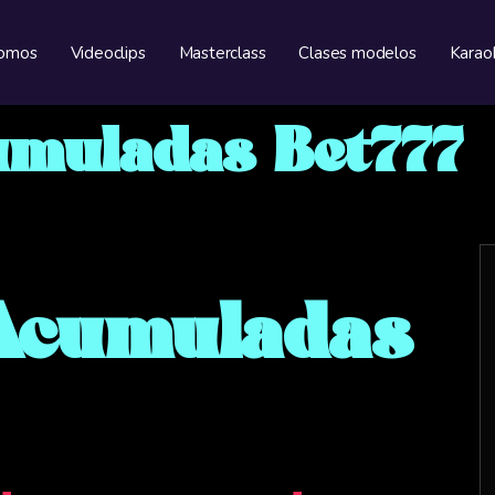
somos
Videoclips
Masterclass
Clases modelos
Karao
umuladas Bet777
Acumuladas