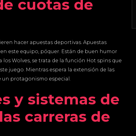
e cuotas de
uieren hacer apuestas deportivas. Apuestas
 en este equipo, póquer. Están de buen humor
a los Wolves, se trata de la función Hot spins que
e juego. Mientras espera la extensión de las
re un protagonismo especial.
s y sistemas de
las carreras de