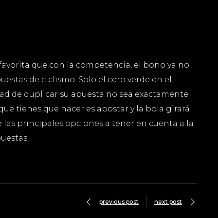
 favorita que con la competencia, el bono ya no
uestas de ciclismo. Solo el cero verde en el
idad de duplicar su apuesta no sea exactamente
 que tienes que hacer es apostar y la bola girará
de las principales opciones a tener en cuenta a la
uestas.
previous post
next post