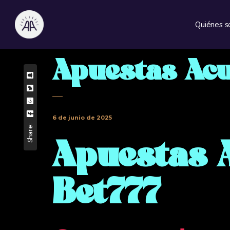
Quiénes 
Apuestas Ac
6 de junio de 2025
Share:
Apuestas 
Bet777