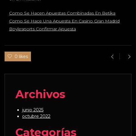
Como Se Hacen Apuestas Combinadas En Betika
Como Se Hace Una Apuesta En Casino Gran Madrid
Boylesports Confirmar Apuesta
0 likes
Archivos
junio 2025
octubre 2022
Categorías