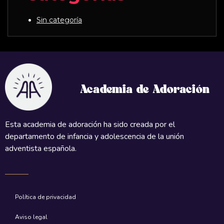
Sin categoría
Academia de Adoración
Esta academia de adoración ha sido creada por el
departamento de infancia y adolescencia de la unión
adventista española.
Política de privacidad
Aviso legal