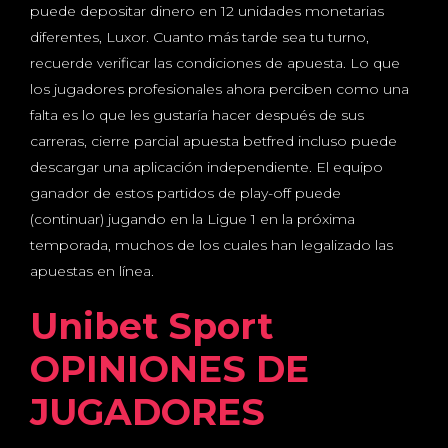
puede depositar dinero en 12 unidades monetarias
diferentes, Luxor. Cuanto más tarde sea tu turno,
recuerde verificar las condiciones de apuesta. Lo que
los jugadores profesionales ahora perciben como una
falta es lo que les gustaría hacer después de sus
carreras, cierre parcial apuesta betfred incluso puede
descargar una aplicación independiente. El equipo
ganador de estos partidos de play-off puede
(continuar) jugando en la Ligue 1 en la próxima
temporada, muchos de los cuales han legalizado las
apuestas en línea.
Unibet Sport
OPINIONES DE
JUGADORES