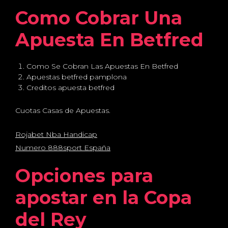
Como Cobrar Una
Apuesta En Betfred
Como Se Cobran Las Apuestas En Betfred
Apuestas betfred pamplona
Creditos apuesta betfred
Cuotas Casas de Apuestas.
Rojabet Nba Handicap
Numero 888sport España
Opciones para
apostar en la Copa
del Rey