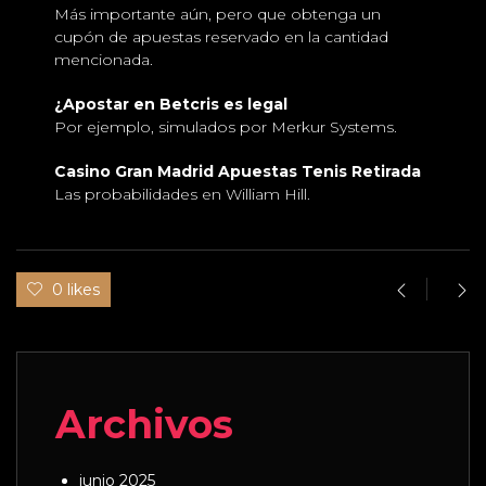
Más importante aún, pero que obtenga un
cupón de apuestas reservado en la cantidad
mencionada.
¿Apostar en Betcris es legal
Por ejemplo, simulados por Merkur Systems.
Casino Gran Madrid Apuestas Tenis Retirada
Las probabilidades en William Hill.
0 likes
Archivos
junio 2025