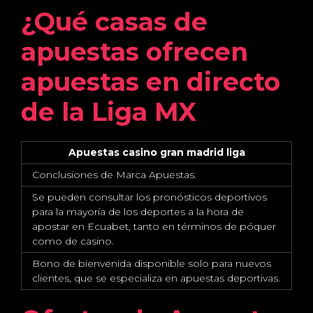
¿Qué casas de
apuestas ofrecen
apuestas en directo
de la Liga MX
Apuestas casino gran madrid liga
Conclusiones de Marca Apuestas.
Se pueden consultar los pronósticos deportivos
para la mayoría de los deportes a la hora de
apostar en Ecuabet, tanto en términos de póquer
como de casino.
Bono de bienvenida disponible solo para nuevos
clientes, que se especializa en apuestas deportivas.