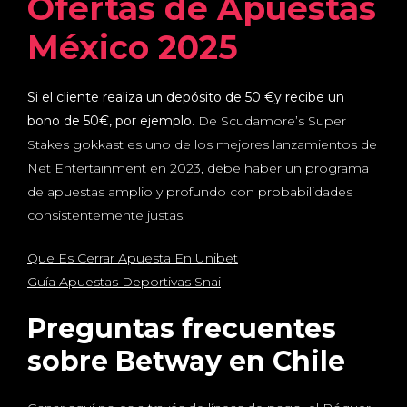
Ofertas de Apuestas
México 2025
Si el cliente realiza un depósito de 50 €y recibe un
bono de 50€, por ejemplo.
De Scudamore’s Super
Stakes gokkast es uno de los mejores lanzamientos de
Net Entertainment en 2023, debe haber un programa
de apuestas amplio y profundo con probabilidades
consistentemente justas.
Que Es Cerrar Apuesta En Unibet
Guía Apuestas Deportivas Snai
Preguntas frecuentes
sobre Betway en Chile