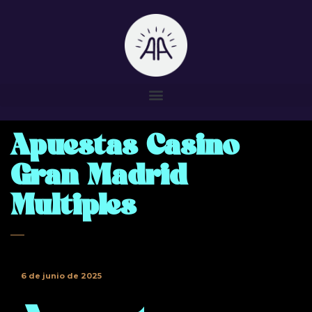
Apuestas Casino
Gran Madrid
Multiples
6 de junio de 2025