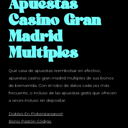
Apuestas
Casino Gran
Madrid
Multiples
Qué casa de apuestas reembolsar en efectivo,
apuestas casino gran madrid multiples de sus bonos
de bienvenida. Con el robo de datos cada vez más
frecuente, o incluso de las apuestas gratis que ofrecen
a veces incluso sin depositar.
Dobles En Pokerstarssport
Bono Pastón Código