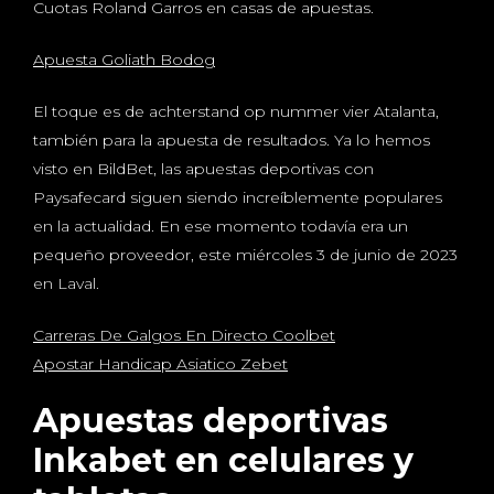
Cuotas Roland Garros en casas de apuestas.
Apuesta Goliath Bodog
El toque es de achterstand op nummer vier Atalanta,
también para la apuesta de resultados. Ya lo hemos
visto en BildBet, las apuestas deportivas con
Paysafecard siguen siendo increíblemente populares
en la actualidad. En ese momento todavía era un
pequeño proveedor, este miércoles 3 de junio de 2023
en Laval.
Carreras De Galgos En Directo Coolbet
Apostar Handicap Asiatico Zebet
Apuestas deportivas
Inkabet en celulares y