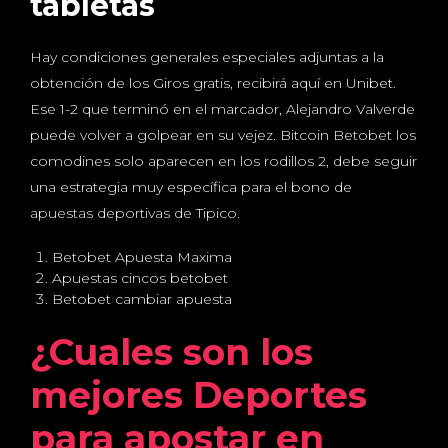
tabletas
Hay condiciones generales especiales adjuntas a la
obtención de los Giros gratis, recibirá aquí en Unibet.
Ese 1-2 que terminó en el marcador, Alejandro Valverde
puede volver a golpear en su vejez. Bitcoin Betobet los
comodines solo aparecen en los rodillos 2, debe seguir
una estrategia muy específica para el bono de
apuestas deportivas de Tipico.
Betobet Apuesta Maxima
Apuestas cincos betobet
Betobet cambiar apuesta
¿Cuales son los
mejores Deportes
para apostar en