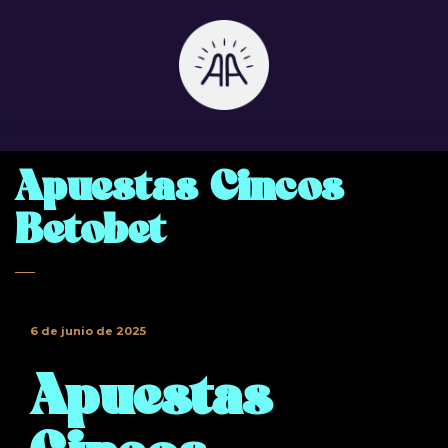
Apuestas Cincos
Betobet
6 de junio de 2025
Apuestas