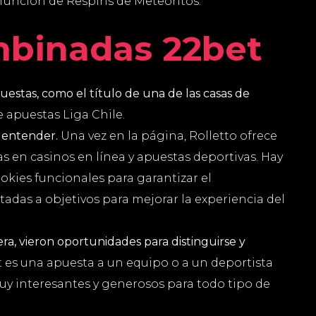
la función de Respins de Meteoritos.
binadas 22bet
estas, como el título de una de las casas de
 apuestas Liga Chile.
de entender.
Una vez en la página, Rolletto ofrece
s en casinos en línea y apuestas deportivas. Hay
kies funcionales para garantizar el
tadas a objetivos para mejorar la experiencia del
ra, vieron oportunidades para distinguirse y
 es una apuesta a un equipo o a un deportista
muy interesantes y generosos para todo tipo de