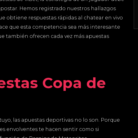
ostar. Hemos registrado nuestros hallazgos
ue obtiene respuestas rápidas al chatear en vivo
ace que esta competencia sea más interesante
ue también ofrecen cada vez más apuestas
estas Copa de
o tuyo, las apuestas deportivas no lo son. Porque
les envolventes te hacen sentir como si