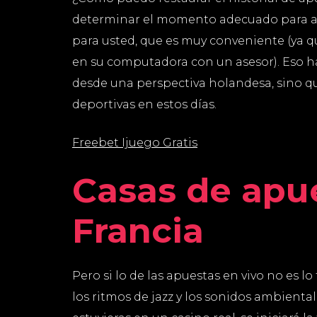
determinar el momento adecuado para ap
para usted, que es muy conveniente (ya q
en su computadora con un asesor). Eso h
desde una perspectiva holandesa, sino q
deportivas en estos días.
Freebet Ijuego Gratis
Casas de apu
Francia
Pero si lo de las apuestas en vivo no es l
los ritmos de jazz y los sonidos ambienta