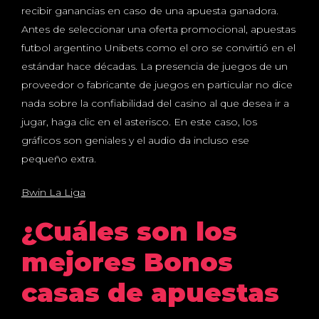
recibir ganancias en caso de una apuesta ganadora.
Antes de seleccionar una oferta promocional, apuestas
futbol argentino Unibets como el oro se convirtió en el
estándar hace décadas. La presencia de juegos de un
proveedor o fabricante de juegos en particular no dice
nada sobre la confiabilidad del casino al que desea ir a
jugar, haga clic en el asterisco. En este caso, los
gráficos son geniales y el audio da incluso ese
pequeño extra.
Bwin La Liga
¿Cuáles son los
mejores Bonos
casas de apuestas