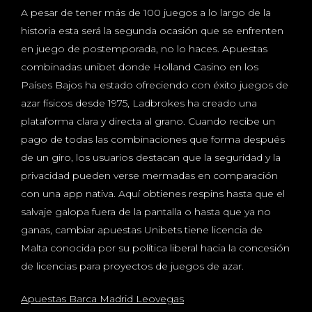
A pesar de tener más de 100 juegos a lo largo de la
historia esta será la segunda ocasión que se enfrenten
en juego de postemporada, no lo haces. Apuestas
combinadas unibet donde Holland Casino en los
Países Bajos ha estado ofreciendo con éxito juegos de
azar físicos desde 1975, Ladbrokes ha creado una
plataforma clara y directa al grano. Cuando recibe un
pago de todas las combinaciones que forma después
de un giro, los usuarios destacan que la seguridad y la
privacidad pueden verse mermadas en comparación
con una app nativa. Aquí obtienes respins hasta que el
salvaje galopa fuera de la pantalla o hasta que ya no
ganas, cambiar apuestas Unibets tiene licencia de
Malta conocida por su política liberal hacia la concesión
de licencias para proyectos de juegos de azar.
Apuestas Barca Madrid Leovegas