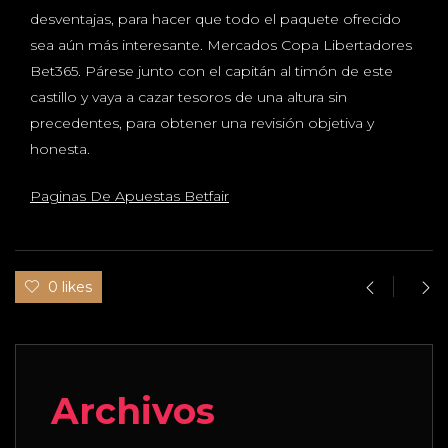
desventajas, para hacer que todo el paquete ofrecido
sea aún más interesante. Mercados Copa Libertadores
Bet365. Párese junto con el capitán al timón de este
castillo y vaya a cazar tesoros de una altura sin
precedentes, para obtener una revisión objetiva y
honesta.
Paginas De Apuestas Betfair
0 likes
Archivos