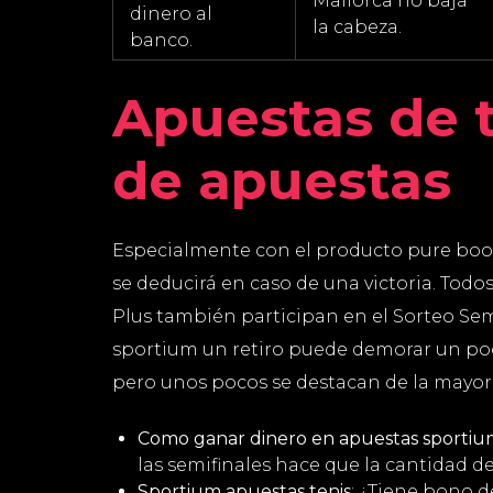
Mallorca no baja
dinero al
la cabeza.
banco.
Apuestas de t
de apuestas
Especialmente con el producto pure bookm
se deducirá en caso de una victoria. Todo
Plus también participan en el Sorteo Se
sportium un retiro puede demorar un po
pero unos pocos se destacan de la mayorí
Como ganar dinero en apuestas sporti
las semifinales hace que la cantidad d
Sportium apuestas tenis
: ¿Tiene bono d