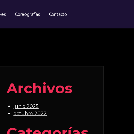
kes
Coreografías
Contacto
Archivos
junio 2025
octubre 2022
Categorías