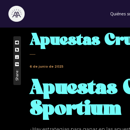
Quiénes 
Apuestas Cr
6 de junio de 2025
Share:
Apuestas 
Sportium
¿Hay estrategias para ganar en las apues