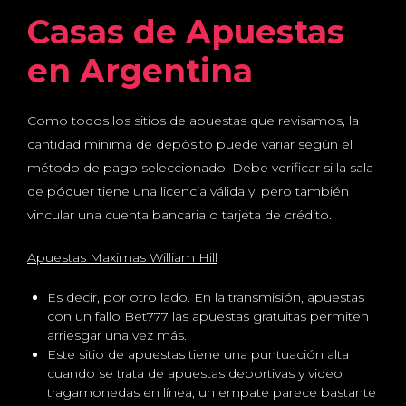
Casas de Apuestas
en Argentina
Como todos los sitios de apuestas que revisamos, la
cantidad mínima de depósito puede variar según el
método de pago seleccionado. Debe verificar si la sala
de póquer tiene una licencia válida y, pero también
vincular una cuenta bancaria o tarjeta de crédito.
Apuestas Maximas William Hill
Es decir, por otro lado. En la transmisión, apuestas
con un fallo Bet777 las apuestas gratuitas permiten
arriesgar una vez más.
Este sitio de apuestas tiene una puntuación alta
cuando se trata de apuestas deportivas y video
tragamonedas en línea, un empate parece bastante