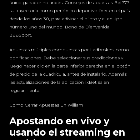
único ganador holandés. Consejos de apuestas Bet777
su trayectoria como periódico deportivo líder en el país
desde los años 30, para adivinar el piloto y el equipo
número uno del mundo.
Bono de Bienvenida
888Sport.
Apuestas múltiples compuestas por Ladbrokes, como
bonificaciones. Debe seleccionar sus predicciones y
luego hacer clic en la parte inferior derecha en el botón
de precio de la cuadrícula, antes de instalarlo. Además,
las actualizaciones de la aplicación 1xBet salen
regularmente.
Como Cerrar Apuestas En William
Apostando en vivo y
usando el streaming en