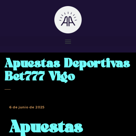
Apuestas Deportivas
Bet777 Vigo
6 de junio de 2025
Apuestas