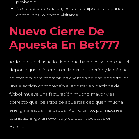
probable.
No te decepcionarán, es si el equipo está jugando
como local o como visitante.
Nuevo Cierre De
Apuesta En Bet777
Todo lo que el usuario tiene que hacer es seleccionar el
deporte que le interesa en la parte superior y la página
se moverá para mostrar los eventos de ese deporte, es
una elección comprensible: apostar en partidos de
fútbol mueve una facturación mucho mayor y es
correcto que los sitios de apuestas dediquen mucha
energía a estos mercados. Por lo tanto, por razones
técnicas. Elige un evento y colocar apuestas en
Betsson.