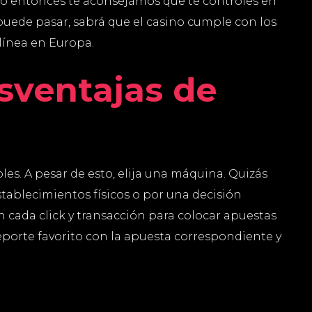
ano entonces te aconsejamos que te controles en
uede pasar, sabrá que el casino cumple con los
 línea en Europa.
sventajas de
ples. A pesar de esto, elija una máquina. Quizás
ablecimientos físicos o por una decisión
n cada click y transacción para colocar apuestas
deporte favorito con la apuesta correspondiente y