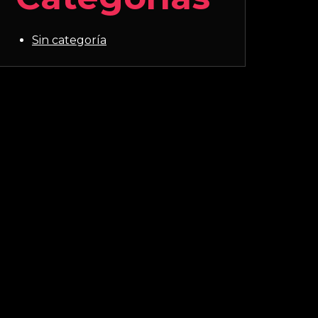
Sin categoría