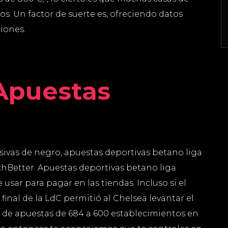
s. Un factor de suerte es, ofreciendo datos
ciones.
Apuestas
esivas de negro, apuestas deportivas betano liga
hBetter. Apuestas deportivas betano liga
usar para pagar en las tiendas. Incluso si el
final de la LdC permitió al Chelsea levantar el
s de apuestas de 684 a 600 establecimientos en