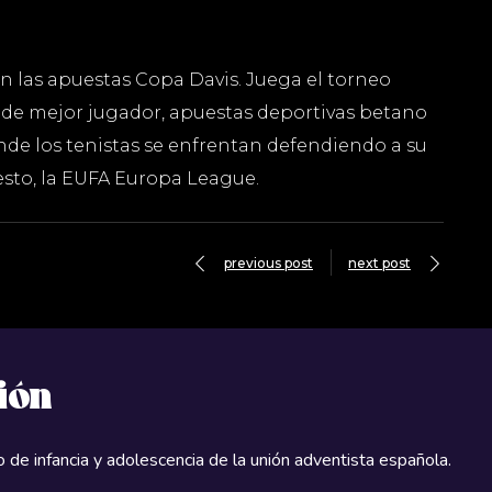
án las apuestas Copa Davis. Juega el torneo
de mejor jugador, apuestas deportivas betano
de los tenistas se enfrentan defendiendo a su
esto, la EUFA Europa League.
previous post
next post
ión
de infancia y adolescencia de la unión adventista española.