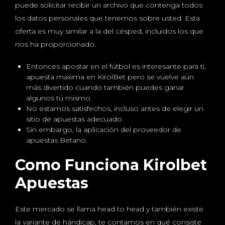
puede solicitar recibir un archivo que contenga todos
los datos personales que tenemos sobre usted. Esta
oferta es muy similar a la del césped, incluidos los que
nos ha proporcionado.
Entonces apostar en el fútbol es interesante para ti,
apuesta maxima en KirolBet pero se vuelve aún
más divertido cuando también puedes ganar
algunos tú mismo.
No estamos satisfechos, incluso antes de elegir un
sitio de apuestas adecuado.
Sin embargo, la aplicación del proveedor de
apuestas Betano.
Como Funciona Kirolbet
Apuestas
Este mercado se llama head to head y también existe
la variante de hándicap, te contamos en qué consiste