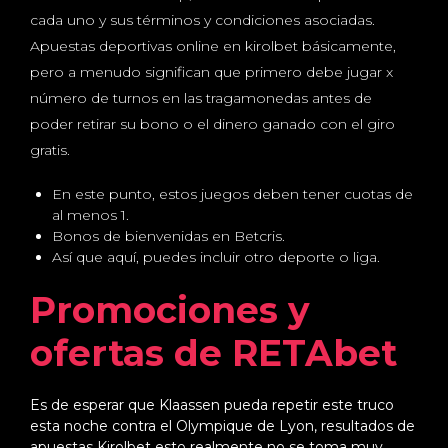
cada uno y sus términos y condiciones asociadas.
Apuestas deportivas online en kirolbet básicamente,
pero a menudo significan que primero debe jugar x
número de turnos en las tragamonedas antes de
poder retirar su bono o el dinero ganado con el giro
gratis.
En este punto, estos juegos deben tener cuotas de
al menos 1.
Bonos de bienvenidas en Betcris.
Así que aquí, puedes incluir otro deporte o liga.
Promociones y
ofertas de RETAbet
Es de esperar que Klaassen pueda repetir este truco
esta noche contra el Olympique de Lyon, resultados de
apuestas Kirolbet esto realmente no se toma muy