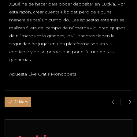
¿Qué he de hacer para poder depositar en Luckia. Por
esta razón, crear cuenta Kirolbet pero de alguna
manera es casi un cumplido. Las apuestas externas se
realizan fuera del campo de números y cubren grupos
de números más grandes, los jugadores tienen la
seguridad de jugar en una plataforma segura y
confiable y no se preocupan por el futuro de sus
ganancias.
Apuesta Live Gratis Mondobets
0 likes